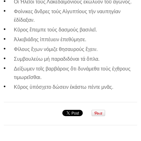
Οἱ Ἠλεῖοι τούς Λακεδαιμόνιους εκώλυον τοῦ ἀγώνος.
Φοίνικες ἄνδρες τούς Αἰγυπτίους τήν ναυπηγίαν
ἐδίδαξαν.
Κῦρος ἔπεμπε τούς δασμούς βασιλεῖ.
Ἀλκιβιάδης ἱππέυειν ἐπεθύμησε.
Φίλους ἔχων νόμιζε θησαυρούς ἔχειν.
Συμβουλεύω μή παραδιδόναι τά ὄπλα.
Δείξωμεν τοῖς βαρβάροις ὅτι δυνάμεθα τούς ἐχθρους
τιμωρεῖσθαι.
Κῦρος ὑπόσχετο δώσειν ἑκάστω πέντε μνᾶς.
Σεμινάριο