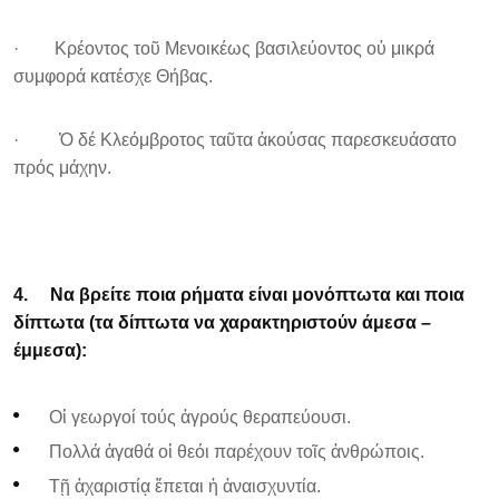
· Κρέοντος τοῦ Μενοικέως βασιλεύοντος οὐ μικρά
συμφορά κατέσχε Θήβας.
· Ὁ δέ Κλεόμβροτος ταῦτα ἀκούσας παρεσκευάσατο
πρός μάχην.
4.
Να βρείτε ποια ρήματα είναι μονόπτωτα και ποια
δίπτωτα (τα δίπτωτα να χαρακτηριστούν άμεσα –
έμμεσα):
Οἱ γεωργοί τούς ἀγρούς θεραπεύουσι.
Πολλά ἀγαθά οἱ θεόι παρέχουν τοῖς ἀνθρώποις.
Τῇ ἀχαριστίᾳ ἕπεται ἡ ἀναισχυντία.