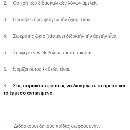
2. Οὐ χρή τῶν διδασκαλικῶν λόγων ἀμελεῖν.
3. Προσήκει ἡμῖν φεύγειν τήν ἀχαριστίαν.
4. Σωκράτης ᾤετο (πίστευε) διδακτήν τήν ἀρετήν εἶναι.
5. Συμφέρει νῦν Θηβαίους ταῦτα ποιῆσαι.
6. Νομίζει οὗτος ἐκ θεῶν εἶναι.
3.
Στις παρακάτω φράσεις να διακρίνετε το άμεσο και
το έμμεσο αντικείμενο
.
· Διδάσκουσι δέ τούς παῖδας σωφροσύνην.