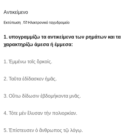
Αντικείμενο
Εκτύπωση
,
Ηλεκτρονικό ταχυδρομείο
1. υπογραμμίζω τα αντικείμενα των ρημάτων και τα
χαρακτηρίζω άμεσα ή έμμεσα:
1. Ἐμμένω τοῖς ὃρκoίς.
2. Ταῦτα ἐδίδασκεν ἡμᾶς.
3. Οὓτω δίδωσιν ἐβδομήκοντα μνᾶς.
4. Τότε μέν ἒλυσαν τήν πολιορκίαν.
5. Ἐπίστευσεν ὁ ἄνθρωπος τῷ λόγῳ.