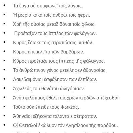
Τά ἔργα οὐ συμφωνεῖ τοῖς λόγοις.
Ἡ μωρία κακά τοῖς ἀνθρώποις φέρει.
Χρῆ τῆς οὐσίας μεταδιδόναι τοῖς φίλοις.
Προέταξαν τούς ἱππέας τῶν φαλάγγων.
Κῦρος ἔδωκε τοῖς στρατιώταις μισθόν.
Κῦρος ἐπεμελεῖτο τῶν βαρβάρων.
Κῦρος προέταξε τούς ἰππέας τῆς φάλαγγος.
Τό ἀνθρώπινον γένος μετείληφεν ἀθανασίας.
Λακεδαιμόνιοι ἐσφάλησαν των ἐλπίδων.
Ἀχιλλεύς τοῦ θανάτου ὠλιγόρισεν.
Ἁνήρ φιλότιμος ἐθέλει αἰσχρῶν κερδῶν ἀπέχεσθαι.
Τοῦτο οὐκ ἔπειθε τους Φωκέας.
Ἀθηναῖοι ἐξήκοντα τάλαντα εἰσέπραττον.
Οἱ Θετταλοί ἐκώλυον τόν Αγησίλαον τῆς παρόδου.