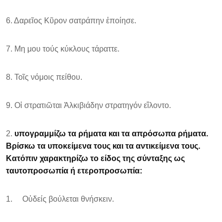
6. Δαρεῖος Κῦρον σατράπην ἐποίησε.
7. Μη μου τούς κύκλους τάραττε.
8. Τοῖς νόμοις πείθου.
9. Οἱ στρατιῶται Ἀλκιβιάδην στρατηγόν εἳλοντο.
2.
υπογραμμίζω τα ρήματα και τα απρόσωπα ρήματα.
Βρίσκω τα υποκείμενα τους και τα αντικείμενα τους.
Κατόπιν χαρακτηρίζω το είδος της σύνταξης ως
ταυτοπροσωπία ή ετεροπροσωπία:
1. Οὐδείς βούλεται θνήσκειν.