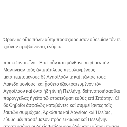
Ὁρῶν δε οὒτε πόλιν αὑτῷ προσχωροῦσαν οὐδεμίαν τόν τε
χρόνον προβαίνοντα, ἐνόμισε
πρακτέον τι εἶναι. Ἐπεί οὖν κατεμάνθανε περί μέν τήν
Μαντίνειαν τούς ἀντιπάπλους πεφυλαγμένους,
μεταπεμπομένους δέ Ἀγησίλαόν τε καί πάντας τούς
Λακεδαιμονίους, καί ᾖσθετο ἐξεστρατευμένον τόν
Ἀγησίλαον καί ὂντα ἢδη ἐν τῇ Πελλήνῃ, δείπνοποιήσασθαι
παραγγείλας ἡγεῖτο τῷ στρατεύματι εὐθύς ἐπί Σπάρτην. Οἱ
δέ Θηβαῖοι ἀσφαλῶς καταβάντες καί συμμείξαντες τοῖς
ἑαυτῶν συμμάχοις, Ἀρκάσι τε καί Ἀργείοις καί Ἠλείοις,
εὐθύς μέν προσέβαλον πρός Σικυῶνα καί Πελλήνην·
στρατευσάμενοι δέ εἰς Ἐπίδαυρον ἐδῄωσαν αὐτῶν πᾶσαν