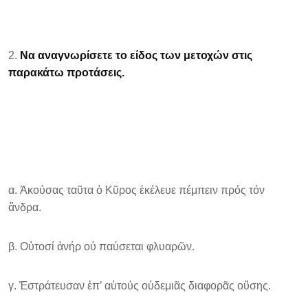
Να αναγνωρίσετε το είδος των μετοχών στις
παρακάτω προτάσεις.
α. Ἀκούσας ταῦτα ὁ Κῦρος ἐκέλευε πέμπειν πρός τόν
ἄνδρα.
β. Οὑτοσί ἀνήρ οὐ παύσεται φλυαρῶν.
γ. Ἐστράτευσαν ἐπ’ αὐτούς οὐδεμιᾶς διαφορᾶς οὔσης.