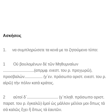
Ασκήσεις
1. να συμπληρώσετε τα κενά με το ζητούμενο τύπο:
1 Οὑ βουλομένων δέ τῶν Μηθυμναίων
...............................(απρμφ. ενεστ. του ρ. προχωρῶ),
προσβαλών.................. (γ΄εν. πρόσωπο οριστ. ενεστ. του ρ.
αἱρῶ) τήν πόλιν κατά κράτος.
2 αὐτοί δ΄............................... (γ΄πληθ. πρόσωπο οριστ.
παρατ. του ρ. ἐγκαλῶ) ἐμοί ὡς μάλλον μέλλοι μοι ὅπως τά
σά καλῶς ἔχει ἤ ὅπως τά ἑαυτῶν.