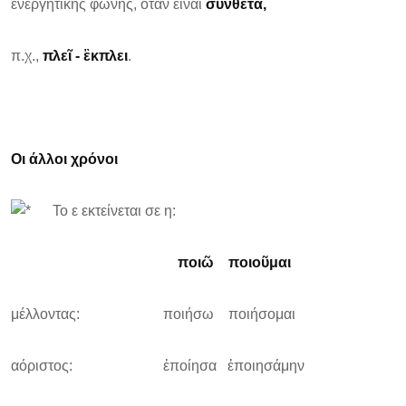
ενεργητικής φωνής, όταν είναι
σύνθετα,
π.χ.,
πλε
ῖ - ἒκπλει
.
Οι άλλοι χρόνοι
Το ε εκτείνεται σε η:
ποιῶ ποιοῦμαι
μέλλοντας: ποιήσω ποιήσομαι
αόριστος: ἐποίησα ἐποιησάμην