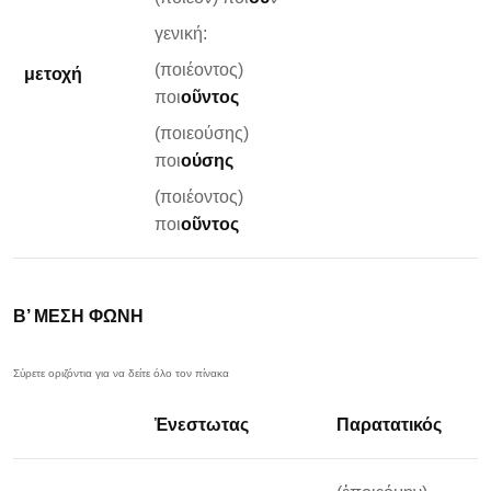
γενική:
(ποιέοντος)
μετοχή
ποι
οῦντος
(ποιεούσης)
ποι
ούσης
(ποιέοντος)
ποι
οῦντος
Β’ ΜΕΣΗ ΦΩΝΗ
Ἐνεστωτας
Παρατατικός