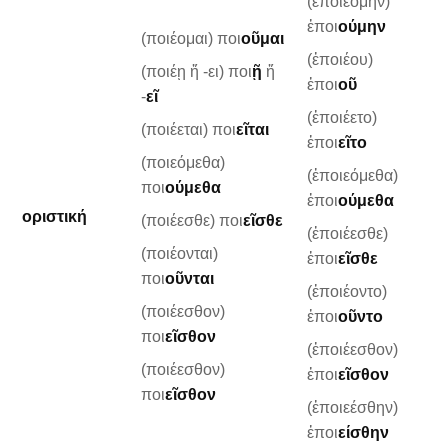
(ἐποιεόμην)
ἐποι
ούμην
(ποιέομαι) ποι
οῦμαι
(ἐποιέου)
(ποιέῃ ἤ -ει) ποι
ῇ
ἤ
ἐποι
οῦ
-
εῖ
(ἐποιέετο)
(ποιέεται) ποι
εῖται
ἐποι
εῖτο
(ποιεόμεθα)
(ἐποιεόμεθα)
ποι
ούμεθα
ἐποι
ούμεθα
οριστική
(ποιέεσθε) ποι
εῖσθε
(ἐποιέεσθε)
(ποιέονται)
ἐποι
εῖσθε
ποι
οῦνται
(ἐποιέοντο)
(ποιέεσθον)
ἐποι
οῦντο
ποι
εῖσθον
(ἐποιέεσθον)
(ποιέεσθον)
ἐποι
εῖσθον
ποι
εῖσθον
(ἐποιεέσθην)
ἐποι
είσθην