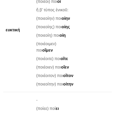
(ποιέοι) ποι
οῖ
ἤ β’ τύπος ἐνικοῦ:
(ποιεοίην) ποι
οίην
(ποιεοίης) ποι
οίης
ευκτική
(ποιεοίη) ποι
οίη
(ποιέοιμεν)
ποι
οῖμεν
(ποιέοιτε) ποι
οῖτε
(ποιέοιεν) ποι
οῖεν
(ποιέοιτον) ποι
οῖτον
(ποιεοίτην) ποι
οίτην
-
(ποίεε) ποί
ει