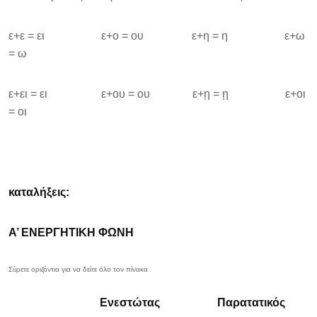
ε+ε = ει ε+ο = ου ε+η = η ε+ω
= ω
ε+ει = ει ε+ου = ου ε+ῃ = ῃ ε+οι
= οι
καταλήξεις:
Α’ ΕΝΕΡΓΗΤΙΚΗ ΦΩΝΗ
Ενεστώτας
Παρατατικός