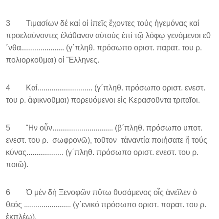
3 Τιμασίων δέ καί οἱ ἱπεῖς ἔχοντες τούς ἡγεμόνας καί
προελαύνοντες ἐλάθανον αὐτούς ἐπί τῷ λόφῳ γενόμενοι ε0
´νθα...................... (γ΄πληθ. πρόσωπο οριστ. παρατ. του ρ.
πολιορκοῦμαι) οἱ Ἕλληνες.
4 Καί............................ (γ΄πληθ. πρόσωπο οριστ. ενεστ.
του ρ. ἀφικνοῦμαι) πορευόμενοι εἰς Κερασοῦντα τριταῖοι.
5 Ἤν οὖν............................... (β΄πληθ. πρόσωπο υποτ.
ενεστ. του ρ. σωφρονῶ), τοῦτον τἀναντία ποιήσατε ἤ τούς
κύνας................... (γ΄πληθ. πρόσωπο οριστ. ενεστ. του ρ.
ποιῶ).
6 Ὁ μέν δή Ξενοφῶν πὕτω θυσάμενος οἶς ἀνεῖλεν ὁ
θεός ........................ (γ΄ενικό πρόσωπο οριστ. παρατ. του ρ.
ἐκπλέω).