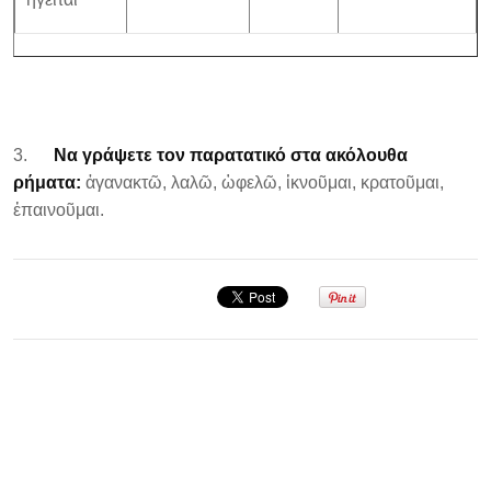
3.
Να γράψετε τον παρατατικό στα ακόλουθα
ρήματα:
ἀγανακτῶ, λαλῶ, ὠφελῶ, ἱκνοῦμαι, κρατοῦμαι,
ἐπαινοῦμαι.
Σεμινάριο