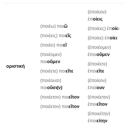
(ἐποίεον)
ἐπ
οίεις
(ποιέω) ποι
ῶ
(ἐποίεες) ἐπ
οίε
ι
(ποιέεις) ποι
εῖς
(ἐποίεε) ἐπ
οίει
(ποιέει) ποι
εῖ
(ἐποιέομεν)
(ποιέομεν)
ἐποι
οῦμεν
ποι
οῦμεν
(ἐποιέετε)
οριστική
(ποιέετε) ποι
εῖτε
ἐποι
εῖτε
(ποιέουσι)
(ἐποίεον)
ποι
οῦσι(ν)
ἐποί
ουν
(ποιέετον) ποι
εῖτον
(ἐποιέετον)
ἐποι
εῖτον
(ποιέετον) ποι
εῖτον
(ἐποιεέτην)
ἐποι
είτην