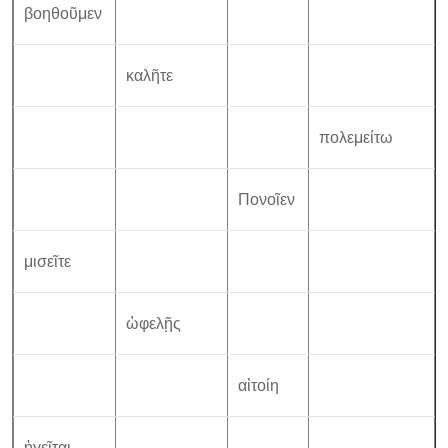
βοηθοῦμεν
καλῆτε
πολεμείτω
Πονοῖεν
μισεῖτε
ὠφελῇς
αἰτοίη
ἡγεῖται