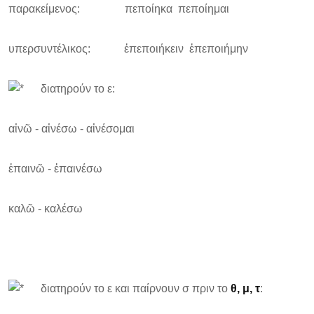
παρακείμενος: πεποίηκα πεποίημαι
υπερσυντέλικος: ἐπεποιήκειν ἐπεποιήμην
διατηρούν το ε:
αἰνῶ - αἰνέσω - αἰνέσομαι
ἐπαινῶ - ἐπαινέσω
καλῶ - καλέσω
διατηρούν το ε και παίρνουν σ πριν το
θ, μ, τ
: