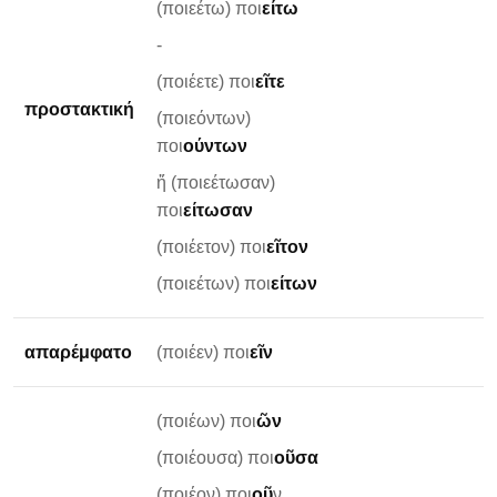
(ποιεέτω) ποι
είτω
-
(ποιέετε) ποι
εῖτε
προστακτική
(ποιεόντων)
ποι
ούντων
ἤ (ποιεέτωσαν)
ποι
είτωσαν
(ποιέετον) ποι
εῖτον
(ποιεέτων) ποι
είτων
απαρέμφατο
(ποιέεν) ποι
εῖν
(ποιέων) ποι
ῶν
(ποιέουσα) ποι
οῦσα
(ποιέον) ποι
οῦ
ν