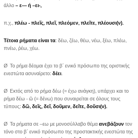
άλλο
– ε— ή –ει-,
π.χ.,
πλέω - πλε
ῖ
ς, πλε
ῖ
, πλεόμεν, πλε
ῖ
τε, πλέουσι(ν).
Τέτοια ρήματα είναι τα
: δέω, ζέω, θέω, νέω, ξέω, πλέω,
πνέω, ῥέω, χέω.
Ø Το ρήμα δέομαι έχει το β΄ ενικό πρόσωπο της οριστικής
ενεστώτα ασυναίρετο:
δέει
.
Ø Εκτός από το ρήμα δέω (= έχω ανάγκη), υπάρχει και το
ρήμα δέω - ῶ (= δένω) που συναιρείται σε όλους τους
τύπους:
δ
ῶ
, δε
ῖ
ς, δε
ῖ
, δο
ῦ
μεν, δε
ῖ
τε, δο
ῦ
σι(ν).
Ø Τα ρήματα σε –εω με μονοσύλλαβο θέμα
ανεβάζουν
τον
τόνο στο β΄ ενικό πρόσωπο της προστακτικής ενεστώτα της