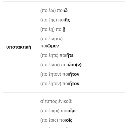
(ποιέω) ποι
ῶ
(ποιέῃς) ποι
ῇς
(ποιέῃ) ποι
ῇ
(ποιέωμεν)
ποι
ῶμεν
υποτακτική
(ποιέητε) ποι
ῆτε
(ποιέωσι) ποι
ῶσι(ν)
(ποιέητον) ποι
ῆτον
(ποιέητον) ποι
ῆτον
α’ τύπος ἐνικοῦ:
(ποιέοιμι) ποι
οῖμι
(ποιέοις) ποι
οῖς