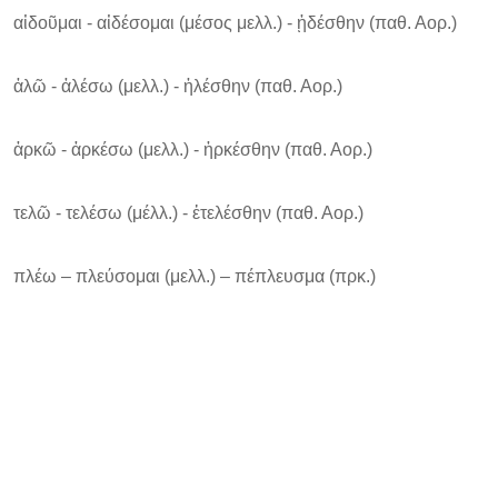
αἰδοῦμαι - αἰδέσομαι (μέσος μελλ.) - ᾐδέσθην (παθ. Αορ.)
ἀλῶ - ἀλέσω (μελλ.) - ἠλέσθην (παθ. Αορ.)
ἀρκῶ - ἀρκέσω (μελλ.) - ἠρκέσθην (παθ. Αορ.)
τελῶ - τελέσω (μέλλ.) - ἐτελέσθην (παθ. Αορ.)
πλέω – πλεύσομαι (μελλ.) – πέπλευσμα (πρκ.)