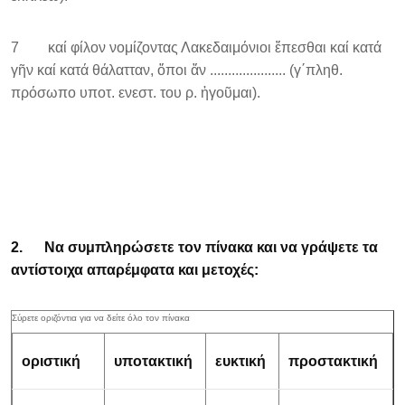
7 καί φίλον νομίζοντας Λακεδαιμόνιοι ἕπεσθαι καί κατά
γῆν καί κατά θάλατταν, ὅποι ἄν ..................... (γ΄πληθ.
πρόσωπο υποτ. ενεστ. του ρ. ἡγοῦμαι).
2.
Να συμπληρώσετε τον πίνακα και να γράψετε τα
αντίστοιχα απαρέμφατα και μετοχές:
οριστική
υποτακτική
ευκτική
προστακτική