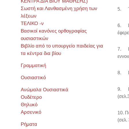
ΚΕΝΤΡΑ ΔΙΑ ΒΙΟΥ ΜΑΘΗΣΗΣ)
Σωστή και Λανθασμένη χρήση των
5. Τι
λέξεων
ΤΕΛΙΚΟ -ν
6. Πο
Βασικοί κανόνες ορθογραφίας
έφερε
ουσιαστικών
Βιβλίο από το υπουργείο παιδείας για
7. Πο
τα κέντρα δια βίου
εννοι
Γραμματική
8. Πο
Ουσιαστικό
9. Γι
Ανώμαλα Ουσιαστικά
(σελ.
Ουδέτερο
Θηλυκό
Αρσενικό
10. Π
(σελ.
Ρήματα