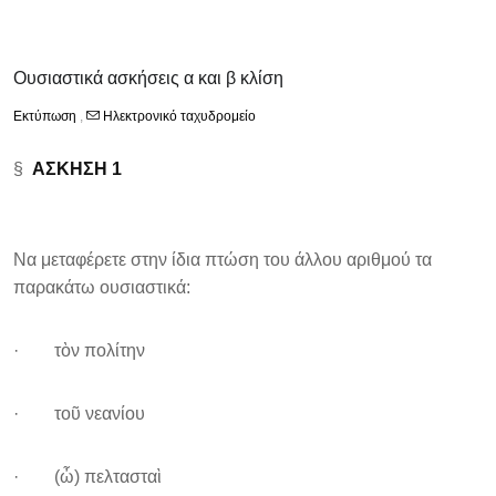
Ουσιαστικά ασκήσεις α και β κλίση
Εκτύπωση
,
Ηλεκτρονικό ταχυδρομείο
§
ΑΣΚΗΣΗ 1
Να μεταφέρετε στην ίδια πτώση του άλλου αριθμού τα
παρακάτω ουσιαστικά:
· τὸν πολίτην
· τοῦ νεανίου
· (ὦ) πελτασταὶ