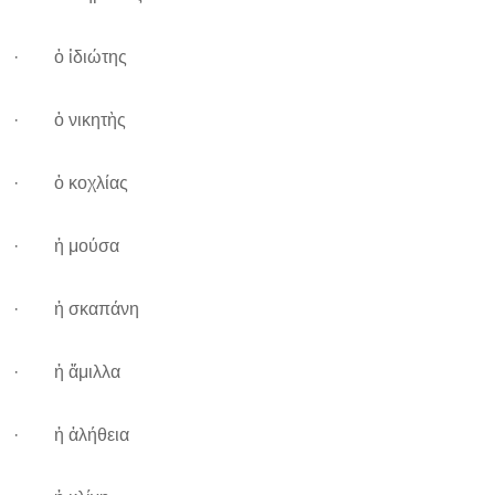
· ὁ ἰδιώτης
· ὁ νικητὴς
· ὁ κοχλίας
· ἡ μούσα
· ἡ σκαπάνη
· ἡ ἅμιλλα
· ἡ ἀλήθεια