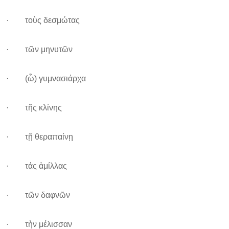
· τοὺς δεσμώτας
· τῶν μηνυτῶν
· (ὦ) γυμνασιάρχα
· τῆς κλίνης
· τῇ θεραπαίνῃ
· τάς ἀμίλλας
· τῶν δαφνῶν
· τὴν μέλισσαν