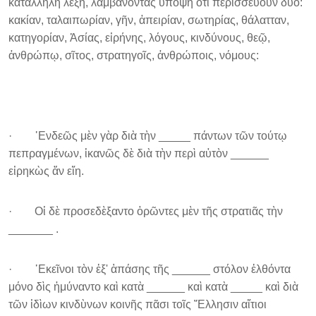
κατάλληλη λέξη, λαμβάνοντας υπόψη ότι περισσεύουν δύο:
κακίαν, ταλαιπωρίαν, γῆν, ἀπειρίαν, σωτηρίας, θάλατταν,
κατηγορίαν, Ἀσίας, εἰρήνης, λόγους, κινδύνους, θεῷ,
ἀνθρώπῳ, σῖτος, στρατηγοῖς, ἀνθρώποις, νόμους:
· ᾿Ενδεῶς μὲν γὰρ διὰ τὴν _____ πάντων τῶν τούτῳ
πεπραγμένων, ἱκανῶς δὲ διὰ τὴν περὶ αὐτὸν ______
εἰρηκὼς ἄν εἴη.
· Οἱ δὲ προσεδὲξαντο ὁρῶντες μὲν τῆς στρατιᾶς τὴν
_______ .
· ᾿Εκεῖνοι τὸν ἐξ' ἁπάσης τῆς ______ στόλον ἐλθόντα
μόνο δὶς ἠμύναντο καὶ κατὰ ______ καὶ κατὰ _____ καὶ διὰ
τῶν ἰδὶων κινδὺνων κοινῆς πᾶσι τοῖς ῞Ελλησιν αἴτιοι