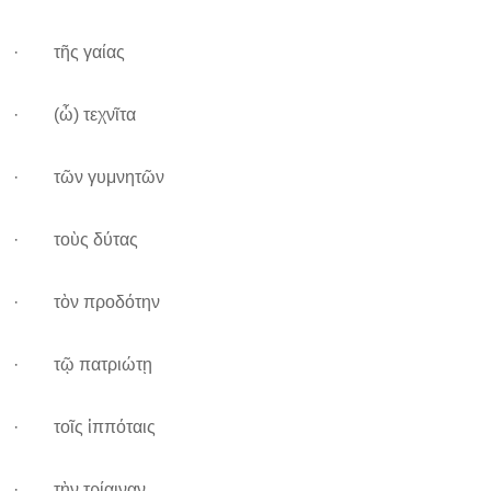
· τῆς γαίας
· (ὦ) τεχνῖτα
· τῶν γυμνητῶν
· τοὺς δύτας
· τὸν προδότην
· τῷ πατριώτῃ
· τοῖς ἱππόταις
· τὴν τρίαιναν