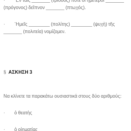
· ᾿Εν ταῖς _______ (τρίοδος) ποτὲ οἱ ἡμέτεροι _______
(πρόγονος) δεῖπνον _______ (πτωχός).
· ῾Ημεῖς ________ (πολίτης) ________ (ψυχὴ) τῆς
_______ (πολιτεία) νομίζομεν.
§
ΑΣΚΗΣΗ 3
Να κλίνετε τα παρακάτω ουσιαστικά στους δύο αριθμούς:
· ὁ θεατὴς
· ὁ οἰηματίας