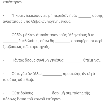
κατέστησαν.
· ῎Ηκομεν ἱκετεύσοντες μὴ περιιδεῖν ἡμᾶς ______ οὔσης
ἀναστάτους ὑπὸ Θηβαίων γεγενημένους.
· Οὐδὲν μᾶλλον ἀπανίστασαν τοὺς ᾿Αθηναίους ὅ τε
_______ ἐπελελοίπει, οὕτω δη _______ προσφέρουσι περὶ
ξυμβάσεως τοῖς στρατηγοῖς.
· Πάντας ὅσους συνέβη γενέσθαι ________ ὑπέμειναν.
· Οὔτε γὰρ ἄν ἄλλω _________ προσφιλὴς ἄν εἴη ὁ
τοιοῦτος οὔτε θεῷ.
· Οὔτε ὀρθοὺς ________ ὅσοι μὴ συμπάσης τῆς
πόλεως ἕνεκα τοῦ κοινοῦ ἐτέθησαν.