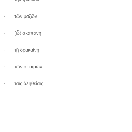
· τῶν μαζῶν
· (ὦ) σκαπάνη
· τῇ δρακαίνῃ
· τῶν σφαιρῶν
· ταῖς ἀληθείαις