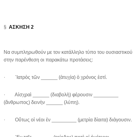
§
ΑΣΚΗΣΗ 2
Να συμπληρωθούν με τον κατάλληλο τύπο του ουσιαστικού
στην παρένθεση οι παρακάτω προτάσεις:
· ᾿Ιατρὸς τῶν ______ (ἀτυχία) ὁ χρόνος ἐστί.
· Αἰσχραὶ ______ (διαβολὴ) φέρουσιν _________
(ἄνθρωπος) δεινὴν ______ (λύπη).
· Οὔτως οἱ νέοι ἐν _________ (μετρία δίαιτα) διάγουσιν.