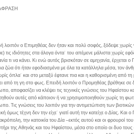
ΑΦΡΑΣΗ
ή λοιπόν ο Επιμηθέας δεν ήταν και πολύ σοφός, ξόδεψε χωρίς ν
ε) τις ιδιότητες στα άλογα όντα˙ του απέμενε μάλιστα χωρίς ε
νία τι να κάνει. Κι ενώ αυτός βρισκόταν σε αμηχανία, έρχεται ο
λα ζώα ότι ήταν εφοδιασμένα με όλα τα κατάλληλα μέσα, τον ά
ωρίς όπλα˙ και στο μεταξύ έφτανε πια και η καθορισμένη από τ
ει από τη γη στο φως. Επειδή λοιπόν ο Προμηθέας βρέθηκε σε 
πο, αποφασίζει να κλέψει τις τεχνικές γνώσεις του Ηφαίστου κα
ηθούν αυτές από κάποιον ή να χρησιμοποιηθούν χωρίς τη φωτιά
πο. Τις γνώσεις του λοιπόν για την αντιμετώπιση των βιοτικών
ική όμως τέχνη δεν την είχε˙ γιατί αυτή την κατείχε ο Δίας. Και
ακρόπολη, την κατοικία του Δία –εκτός αυτού και οι φρουροί το
τήρι της Αθηνάς και του Ηφαίστου, μέσα στο οποίο οι δυο τους 