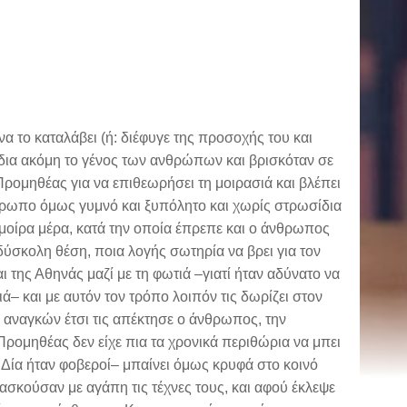
α το καταλάβει (ή: διέφυγε της προσοχής του και
φόδια ακόμη το γένος των ανθρώπων και βρισκόταν σε
 Προμηθέας για να επιθεωρήσει τη μοιρασιά και βλέπει
νθρωπο όμως γυμνό και ξυπόλητο και χωρίς στρωσίδια
η μοίρα μέρα, κατά την οποία έπρεπε και ο άνθρωπος
δύσκολη θέση, ποια λογής σωτηρία να βρει για τον
ι της Αθηνάς μαζί με τη φωτιά –γιατί ήταν αδύνατο να
– και με αυτόν τον τρόπο λοιπόν τις δωρίζει στον
 αναγκών έτσι τις απέκτησε ο άνθρωπος, την
 ο Προμηθέας δεν είχε πια τα χρονικά περιθώρια να μπει
υ Δία ήταν φοβεροί– μπαίνει όμως κρυφά στο κοινό
ασκούσαν με αγάπη τις τέχνες τους, και αφού έκλεψε