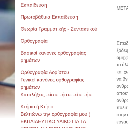
Εκπαίδευση
ΜΕΤ
Πρωτοβάθμια Εκπαίδευση
Θεωρία Γραμματικής - Συντακτικού
Ορθογραφία
Επειδ
ξόδεψ
Βασικοί κανόνες ορθογραφίας
αμηχα
ρημάτων
τα άλ
και χ
Ορθογραφία Αορίστου
να βγ
Γενικοί κανόνες ορθογραφίας
άνθρω
ρημάτων
αποκτ
Καταλήξεις -είστε -ήστε -είτε -ήτε
άνθρω
Κτήριο ή Κτίριο
πολιτ
Βελτιώνω την ορθογραφία μου (
στην 
ΕΚΠΑΙΔΕΥΤΙΚΟ ΥΛΙΚΟ ΓΙΑ ΤΑ
εργασ