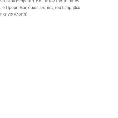
δίνει στον άνθρωπο. Και με τον τρόπο αυτόν
υ, ο Προμηθέας όμως εξαιτίας του Επιμηθέα
ηκε για κλοπή).