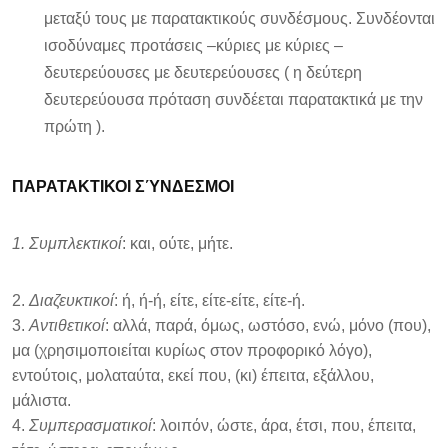
μεταξύ τους με παρατακτικούς συνδέσμους. Συνδέονται
ισοδύναμες προτάσεις –κύριες με κύριες –
δευτερεύουσες με δευτερεύουσες ( η δεύτερη
δευτερεύουσα πρόταση συνδέεται παρατακτικά με την
πρώτη ).
ΠΑΡΑΤΑΚΤΙΚΟΙ ΣΎΝΔΕΣΜΟΙ
1. Συμπλεκτικοί
: και, ούτε, μήτε.
2.
Διαζευκτικοί
: ή, ή-ή, είτε, είτε-είτε, είτε-ή.
3.
Αντιθετικοί
: αλλά, παρά, όμως, ωστόσο, ενώ, μόνο (που),
μα (χρησιμοποιείται κυρίως στον προφορικό λόγο),
εντούτοις, μολαταύτα, εκεί που, (κι) έπειτα, εξάλλου,
μάλιστα.
4.
Συμπερασματικοί
: λοιπόν, ώστε, άρα, έτσι, που, έπειτα,