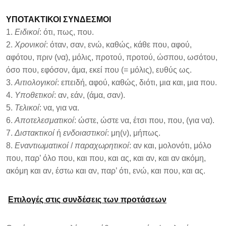
ΥΠΟΤΑΚΤΙΚΟΙ ΣΥΝΔΕΣΜΟΙ
1.
Ειδικοί
: ότι, πως, που.
2.
Χρονικοί
: όταν, σαν, ενώ, καθώς, κάθε που, αφού,
αφότου, πριν (να), μόλις, προτού, προτού, ώσπου, ωσότου,
όσο που, εφόσον, άμα, εκεί που (= μόλις), ευθύς ως.
3.
Αιτιολογικοί
: επειδή, αφού, καθώς, διότι, μια και, μια που.
4.
Υποθετικοί
: αν, εάν, (άμα, σαν).
5.
Τελικοί
: να, για να.
6.
Αποτελεσματικοί
: ώστε, ώστε να, έτσι που, που, (για να).
7.
Διστακτικοί
ή
ενδοιαστικοί
: μη(ν), μήπως.
8.
Εναντιωματικοί
/
παραχωρητικοί
: αν και, μολονότι, μόλο
που, παρ’ όλο που, και που, και ας, και αν, και αν ακόμη,
ακόμη και αν, έστω και αν, παρ’ ότι, ενώ, και που, και ας.
Επιλογές στις συνδέσεις των προτάσεων