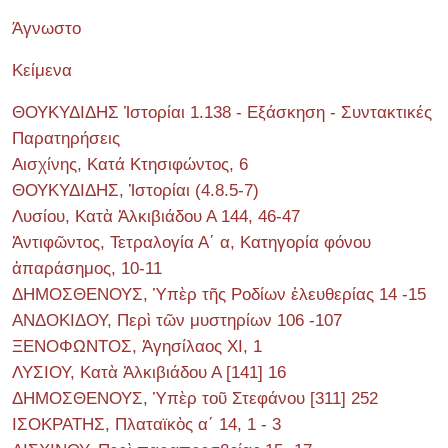
Άγνωστο
Κείμενα
ΘΟΥΚΥΔΙΔΗΣ Ἱστορίαι 1.138 - Εξάσκηση - Συντακτικές
Παρατηρήσεις
Αισχίνης, Κατά Κτησιφώντος, 6
ΘΟΥΚΥΔΙΔΗΣ, Ἱστορίαι (4.8.5-7)
Λυσίου, Κατὰ Ἀλκιβιάδου Α 144, 46-47
Ἀντιφῶντος, Τετραλογία Α΄ α, Κατηγορία φόνου
ἀπαράσημος, 10-11
ΔΗΜΟΣΘΕΝΟΥΣ, Ὑπὲρ τῆς Ροδίων ἐλευθερίας 14 -15
ΑΝΔΟΚΙΔΟΥ, Περὶ τῶν μυστηρίων 106 -107
ΞΕΝΟΦΩΝΤΟΣ, Ἀγησίλαος ΧΙ, 1
ΛΥΣΙΟΥ, Κατὰ Ἀλκιβιάδου Α [141] 16
ΔΗΜΟΣΘΕΝΟΥΣ, Ὑπὲρ τοῦ Στεφάνου [311] 252
ΙΣΟΚΡΑΤΗΣ, Πλαταϊκὸς α΄ 14, 1 - 3