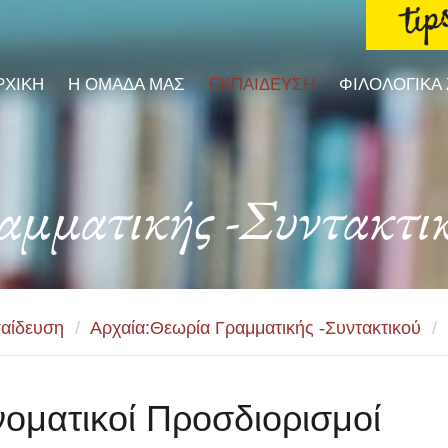
ΡΧΙΚΗ
Η ΟΜΑΔΑ ΜΑΣ
ΕΚΠΑΙΔΕΥΣΗ
ΦΙΛΟΛΟΓΙΚΑ
αμματικής -Συντακτι
αίδευση
/
Αρχαία:Θεωρία Γραμματικής -Συντακτικού
/
οματικοί Προσδιορισμοί