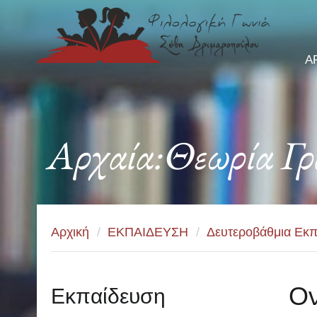
Α
Αρχαία:Θεωρία Γρ
Αρχική
/
ΕΚΠΑΙΔΕΥΣΗ
/
Δευτεροβάθμια Εκπ
Ον
Εκπαίδευση