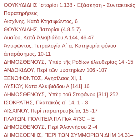
ΘΟΥΚΥΔΙΔΗΣ Ἱστορίαι 1.138 - Εξάσκηση - Συντακτικές
Παρατηρήσεις
Αισχίνης, Κατά Κτησιφώντος, 6
ΘΟΥΚΥΔΙΔΗΣ, Ἱστορίαι (4.8.5-7)
Λυσίου, Κατὰ Ἀλκιβιάδου Α 144, 46-47
Ἀντιφῶντος, Τετραλογία Α΄ α, Κατηγορία φόνου
ἀπαράσημος, 10-11
ΔΗΜΟΣΘΕΝΟΥΣ, Ὑπὲρ τῆς Ροδίων ἐλευθερίας 14 -15
ΑΝΔΟΚΙΔΟΥ, Περὶ τῶν μυστηρίων 106 -107
ΞΕΝΟΦΩΝΤΟΣ, Ἀγησίλαος ΧΙ, 1
ΛΥΣΙΟΥ, Κατὰ Ἀλκιβιάδου Α [141] 16
ΔΗΜΟΣΘΕΝΟΥΣ, Ὑπὲρ τοῦ Στεφάνου [311] 252
ΙΣΟΚΡΑΤΗΣ, Πλαταϊκὸς α΄ 14, 1 - 3
ΑΙΣΧΙΝΟΥ, Περὶ παραπρεσβείας 15 -17
ΠΛΑΤΩΝ, ΠΟΛΙΤΕΙΑ ΠΛ Πολ 473C – E
ΔΗΜΟΣΘΕΝΟΥΣ, Περὶ Ἀλοννήσου 2 -4
ΔΗΜΟΣΘΕΝΗΣ, ΠΕΡΙ ΤΩΝ ΣΥΜΜΟΡΙΩΝ ΔΗΜ 14.31–