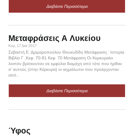
ἠγών
Διαβάστε Περισσότερα
ᾔνεσ
Μεταφράσεις Α Λυκείου
Κυρ, 17 Δεκ 2017
Σεβαστή Ε. Δριμαροπούλου Θουκυδίδη Μετάφραση : Ιστορία
Ου
Βιβλίο Γ ,Κεφ. 70-81 Κεφ. 70 Μετάφραση Οι Κερκυραίοι
λοιπόν βρίσκονταν σε εμφύλια διαμάχη από τότε που ήρθαν
κ
σ’ αυτούς (στην Κέρκυρα) οι αιχμάλωτοι που προέρχονταν
Κυρ,
από...
§ Α
αρι
Διαβάστε Περισσότερα
τοῦ
τῶν
τῇ 
Ύφος