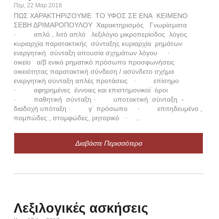
Πεμ, 22 Μαρ 2018
ΠΩΣ ΧΑΡΑΚΤΗΡΙΖΟΥΜΕ ΤΟ ΥΦΟΣ ΣΕ ΕΝΑ ΚΕΙΜΕΝΟ
ΣΕΒΗ ΔΡΙΜΑΡΟΠΟΥΛΟΥ Χαρακτηρισμός Γνωρίσματα
· απλό , λιτό απλό λεξιλόγιο μικροπερίοδος λόγος
Η
κυριαρχία παρατακτικής σύνταξης κυριαρχία ρημάτων
(
ενεργητική σύνταξη απουσία σχημάτων λόγου ·
οικείο α/β ενικό ρηματικό πρόσωπο προσφωνήσεις
Τρι,
οικειότητας παρατακτική σύνδεση / ασύνδετο σχήμα
ΑΡΧ
ενεργητική σύνταξη απλές προτάσεις · επίσημο
ΒΙΒ
· αφηρημένες έννοιες και επιστημονικοί όροι
Δια
· παθητική σύνταξη · υποτακτική σύνταξη -
περι
διαδοχή υπόταξη · γ΄ πρόσωπο · επιτηδευμένο ,
πομπώδες , στομφώδες, ρητορικό · ...
Διαβάστε Περισσότερα
Τ
Κυρ,
Αχώρ
Λεξιλογικές ασκήσεις
το