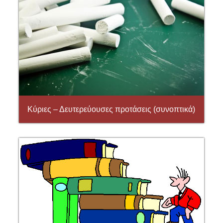
Κύριες – Δευτερεύουσες προτάσεις (συνοπτικά)