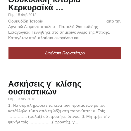
Κερκυραϊκά …
Ο
Πεμ, 15 Φεβ 2018
Α
Θουκυδίδη Ἱστορία από την
Αργυρώ Διαμαντοπούλου - Παπαλιά Θουκυδίδης-
Δευ,
Εισαγωγικά: Γεννήθηκε στο σημερινό Άλιμο της Αττικής.
Κατ
Καταγόταν από πλούσια οικογένεια και...
Διαβάστε Περισσότερα
Α
Ασκήσεις γ΄ κλίσης
χ
ουσιαστικών
Τρι,
Πεμ, 13 Δεκ 2018
ἀγγέ
1. Να συμπληρώσετε τα κενά των προτάσεων με τον
ἀγγέ
κατάλληλο τύπο από τη λέξη στη παρένθεση: α. Τοῖς
ἠγγέ
………….. (φύλαξ) οὐ προσήκει ὕπνος. β. Μὴ τρίβε τὴν
ἀγήο
ψυχὴν ταῖς …………… .( φροντίς). γ...
ἠγαγ
ἀγω