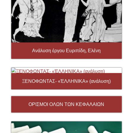
Ανάλυση έργου Ευριπίδη, Ελένη
ΞΕΝΟΦΩΝΤΑΣ- «ἙΛΛΗΝΙΚΑ» (ανάλυση)
ΟΡΙΣΜΟΙ ΟΛΩΝ ΤΩΝ ΚΕΦΑΛΑΙΩΝ