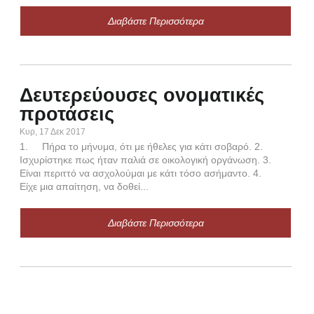
Διαβάστε Περισσότερα
Π
ε
Δευτερεύουσες ονοματικές
Πεμ,
προτάσεις
α. 
ΣΥ
Κυρ, 17 Δεκ 2017
ώτε
1. Πήρα το μήνυμα, ότι με ήθελες για κάτι σοβαρό. 2.
ωτάτ
Ισχυρίστηκε πως ήταν παλιά σε οικολογική οργάνωση. 3.
πτω
Είναι περιττό να ασχολούμαι με κάτι τόσο ασήμαντο. 4.
Τα π
Είχε μια απαίτηση, να δοθεί...
-οτ
Διαβάστε Περισσότερα