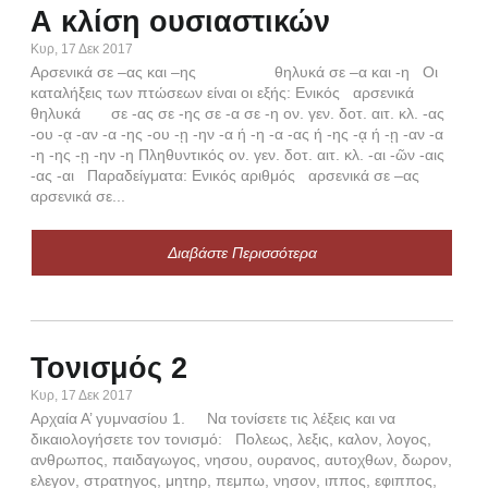
Α κλίση ουσιαστικών
Γ
Κυρ, 17 Δεκ 2017
Κυρ,
Αρσενικά σε –ας και –ης θηλυκά σε –α και -η Οι
Η τ
καταλήξεις των πτώσεων είναι οι εξής: Ενικός αρσενικά
και
θηλυκά σε -ας σε -ης σε -α σε -η ον. γεν. δοτ. αιτ. κλ. -ας
λήγο
-ου -ᾳ -αν -α -ης -ου -ῃ -ην -α ή -η -α -ας ή -ης -ᾳ ή -ῃ -αν -α
φωνή
-η -ης -ῃ -ην -η Πληθυντικός ον. γεν. δοτ. αιτ. κλ. -αι -ῶν -αις
-ας -αι Παραδείγματα: Ενικός αριθμός αρσενικά σε –ας
αρσενικά σε...
Διαβάστε Περισσότερα
Κα
-ή
Τονισμός 2
Δευ,
Κυρ, 17 Δεκ 2017
Τα ρ
Αρχαία Α’ γυμνασίου 1. Να τονίσετε τις λέξεις και να
γράφ
δικαιολογήσετε τον τονισμό: Πολεως, λεξις, καλον, λογος,
Εξα
ανθρωπος, παιδαγωγος, νησου, ουρανος, αυτοχθων, δωρον,
συζυ
ελεγον, στρατηγος, μητηρ, πεμπω, νησον, ιππος, εφιππος,