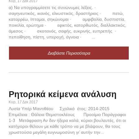
λόγ
Κυρ, 17 Δεκ 2017
αν-
α) Να υπογραμμίσετε τις συνώνυμες λέξεις. ·
σαγηνευτικός, ικανός, ελκυστικός, δραστήριος · πετώ,
καταρρέω, ίπταμαι, σηκώνομαι · αμφιβολία, δυσπιστία,
ποικιλία, ερώτημα · εφικτός, κατορθωτός, διαλλακτικός,
άμεσος · σκοτεινός, σαφής, ευκρινής, ευπρεπής ·
πεποίθηση, πίστη, υπεροχή, άγνοια · ...
Διαβάστε Περισσότερα
Θο
α
Πεμ,
από
Ρητορικά κείμενα ανάλυση
Βιβλ
Κυρ, 17 Δεκ 2017
επικ
Λυσία Υπέρ Μαντιθέου Σχολικό έτος: 2014-2015
εκκλ
Επιμέλεια : Θάλεια Θεμιστοκλέους Προοίμιο Παράγραφοι
κατα
1-3 Μετάφραση Αν δεν ήξερα καλά, κύριοι βουλευτές, ότι οι
κατήγοροι θέλουν με κάθε τρόπο να με βλάψουν, θα τους
χρωστούσα μεγάλη ευγνωμοσύνη γι’ αυτήν την...