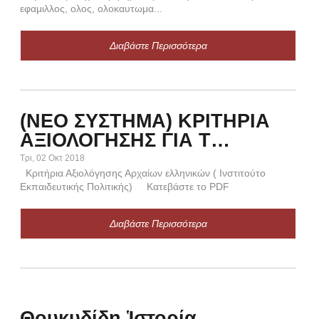
εφαμιλλος, ολος, ολοκαυτωμα...
Διαβάστε Περισσότερα
(NEO ΣΥΣΤΗΜΑ) ΚΡΙΤΗΡΙΑ
Τ
ΑΞΙΟΛΟΓΗΣΗΣ ΓΙΑ Τ…
Κυρ,
TES
Τρι, 02 Οκτ 2018
Ο
Κριτήρια Αξιολόγησης Αρχαίων ελληνικών ( Ινστιτούτο
(Δ
Εκπαιδευτικής Πολιτικής) Κατεβάστε το PDF
ΒΑ
ΡΉΜ
Διαβάστε Περισσότερα
1. 
πλη
Θουκυδίδη Ἱστορία