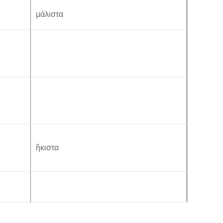
μάλιστα
ἣκιστα