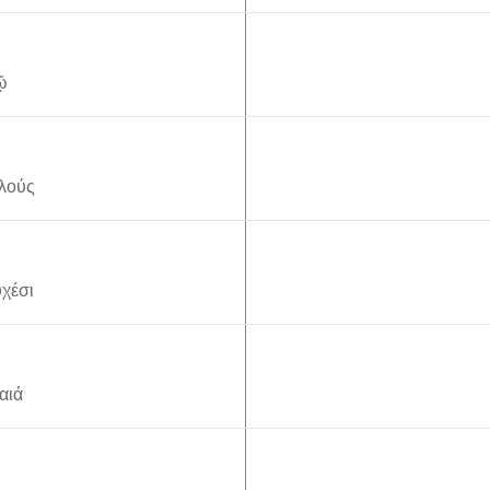
ῷ
λούς
υχέσι
αιά