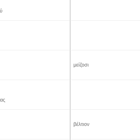
ύ
μείζοσι
γας
βέλτιον