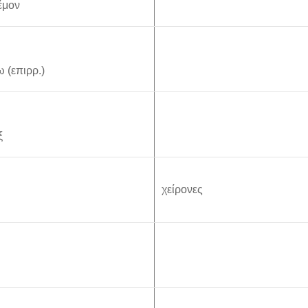
έμον
 (επιρρ.)
ξ
χείρονες