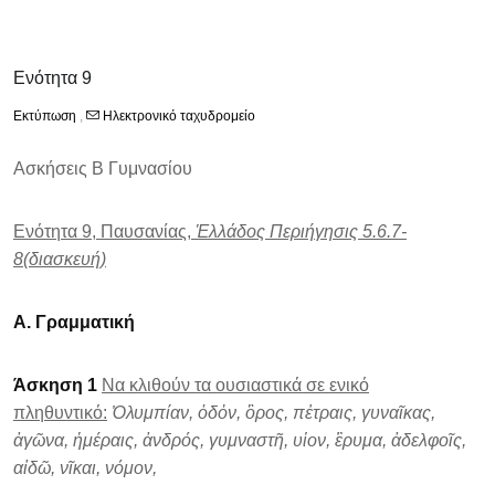
Ενότητα 9
Εκτύπωση
,
Ηλεκτρονικό ταχυδρομείο
Ασκήσεις Β Γυμνασίου
Ενότητα 9, Παυσανίας,
Ἑλλάδος Περιήγησις 5.6.7-
8(διασκευή)
Α. Γραμματική
Άσκηση 1
Να κλιθούν τα ουσιαστικά σε ενικό
πληθυντικό:
Ὀλυμπίαν, ὁδὀν, ὂρος, πἐτραις, γυναῖκας,
ἀγῶνα, ἡμέραις, ἀνδρός, γυμναστῆ, υἱον, ἒρυμα, ἀδελφοῖς,
αἰδῶ, νῖκαι, νόμον,