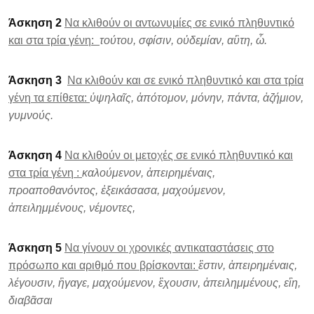
Άσκηση 2
Να κλιθούν οι αντωνυμίες σε ενικό πληθυντικό
και στα τρία γένη:
τούτου, σφίσιν,
οὐδεμίαν, αὓτη, ὧ.
Άσκηση 3
Να κλιθούν και σε ενικό πληθυντικό και στα τρία
γένη τα επίθετα:
ὑψηλαῖς, ἀπότομον, μόνην, πάντα, ἀζήμιον,
γυμνούς.
Άσκηση 4
Να κλιθούν οι μετοχές σε ενικό πληθυντικό και
στα τρία γένη :
καλούμενον, ἀπειρημέναις,
προαποθανόντος, ἐξεικάσασα, μαχούμενον,
ἀπειλημμένους, νέμοντες,
Άσκηση 5
Να γίνουν οι χρονικές αντικαταστάσεις στο
πρόσωπο και αριθμό που βρίσκονται:
ἒστιν, ἀπειρημέναις,
λέγουσιν, ἢγαγε, μαχούμενον, ἒχουσιν, ἀπειλημμένους, εἲη,
διαβᾶσαι