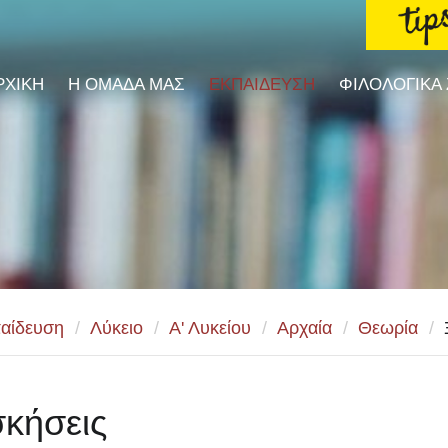
ΡΧΙΚΗ
Η ΟΜΑΔΑ ΜΑΣ
ΕΚΠΑΙΔΕΥΣΗ
ΦΙΛΟΛΟΓΙΚΑ
αίδευση
/
Λύκειο
/
Α' Λυκείου
/
Αρχαία
/
Θεωρία
/
κήσεις