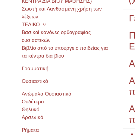
(
ΚΕΝΤΡΑ ΔΙΑ ΒΙΟΥ ΜΑΘΗΣΗΣ)
Σωστή και Λανθασμένη χρήση των
Γ
λέξεων
ΤΕΛΙΚΟ -ν
Βασικοί κανόνες ορθογραφίας
Π
ουσιαστικών
Ε
Βιβλίο από το υπουργείο παιδείας για
τα κέντρα δια βίου
Α
Γραμματική
Α
Ουσιαστικό
π
Ανώμαλα Ουσιαστικά
Ουδέτερο
Α
Θηλυκό
π
Αρσενικό
Ρήματα