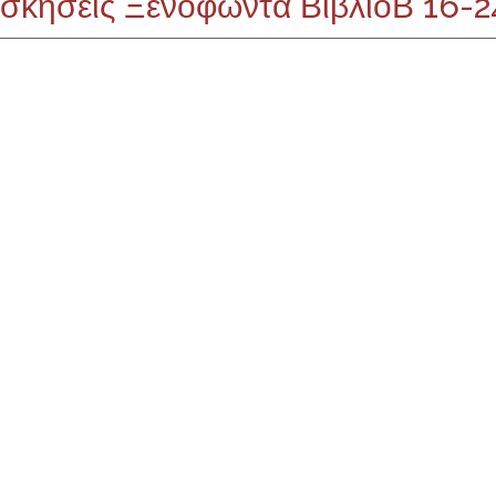
σκήσεις Ξενοφώντα ΒιβλίοΒ 16-2
άριο