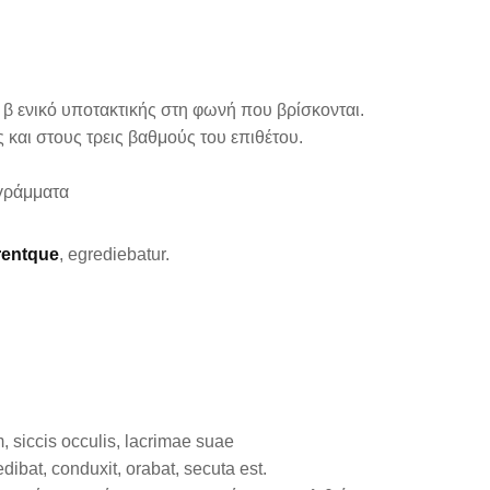
το β ενικό υποτακτικής στη φωνή που βρίσκονται.
ς και στους τρεις βαθμούς του επιθέτου.
 γράμματα
rentque
, egrediebatur.
 siccis occulis, lacrimae suae
ibat, conduxit, orabat, secuta est.