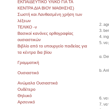
ΕΚΠΑΙΔΕΥΤΙΚΟ ΥΛΙΚΟ ΓΙΑ ΤΑ
ΚΕΝΤΡΑ ΔΙΑ ΒΙΟΥ ΜΑΘΗΣΗΣ)
Σωστή και Λανθασμένη χρήση των
λέξεων
age
ΤΕΛΙΚΟ -ν
ben
Βασικοί κανόνες ορθογραφίας
ing
ουσιαστικών
να 
Βιβλίο από το υπουργείο παιδείας για
τα κέντρα δια βίου
α. De
Γραμματική
b. Arr
Ουσιαστικό
Ανώμαλα Ουσιαστικά
Ουδέτερο
Θηλυκό
να 
Αρσενικό
να 