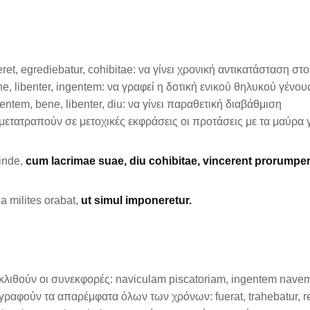
ret, egrediebatur, cohibitae: να γίνει χρονική αντικατάσταση σ
e, libenter, ingentem: να γραφεί η δοτική ενικού θηλυκού γένου
entem, bene, libenter, diu: να γίνει παραθετική διαβάθμιση
μετατραπούν σε μετοχικές εκφράσεις οι προτάσεις με τα μαύρα
inde,
cum lacrimae suae, diu cohibitae, vincerent prorumpe
ia milites orabat,
ut simul imponeretur.
κλιθούν οι συνεκφορές: naviculam piscatoriam, ingentem navem,
γραφούν τα απαρέμφατα όλων των χρόνων: fuerat, trahebatur, red