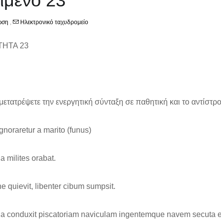
ίμενο 23
ωση
,
Ηλεκτρονικό ταχυδρομείο
ΗΤΑ 23
μετατρέψετε την ενεργητική σύνταξη σε παθητική και το αντίστρ
ignoraretur a marito (funus)
ia milites orabat.
ne quievit, libenter cibum sumpsit.
ria conduxit piscatoriam naviculam ingentemque navem secuta e