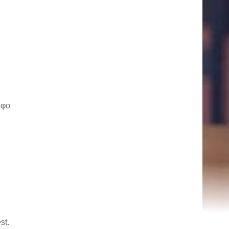
οφο
st.