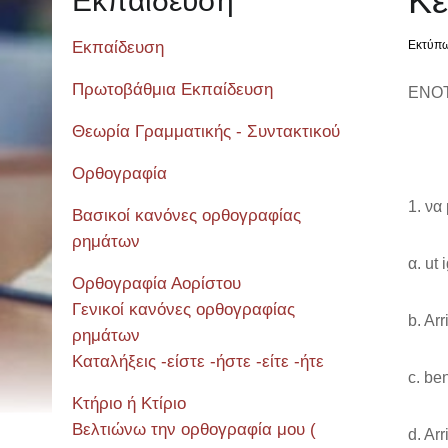
Κε
Εκπαίδευση
Εκπαίδευση
Εκτύπ
Πρωτοβάθμια Εκπαίδευση
ΕΝΟΤ
Θεωρία Γραμματικής - Συντακτικού
Ορθογραφία
να 
Βασικοί κανόνες ορθογραφίας
ρημάτων
α. ut 
Ορθογραφία Αορίστου
Γενικοί κανόνες ορθογραφίας
b. Arr
ρημάτων
Καταλήξεις -είστε -ήστε -είτε -ήτε
c. be
Κτήριο ή Κτίριο
Βελτιώνω την ορθογραφία μου (
d. Ar