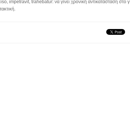
iso, impetravit, trahebatur: να γίνει χρονική αντικατάσταση στο γ
ακτική.
άριο