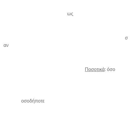
ως
σ
αν
Ποσοτικά
: όσο
οσοδήποτε