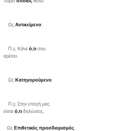
πάρει
όποιος
θέλει.
Ως
Αντικείμενο
:
Π.χ. Κάνε
ό,τι
σου
αρέσει.
Ως
Κατηγορούμενο
:
Π.χ. Στην εποχή μας
είσαι
ό,τι
δηλώσεις.
Ως
Επιθετικός προσδιορισμός
: