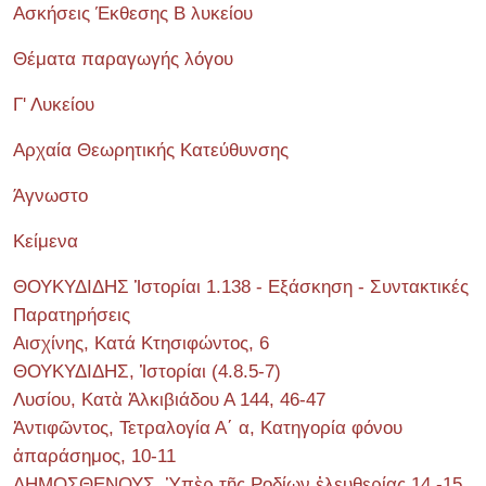
Ασκήσεις Έκθεσης Β λυκείου
Θέματα παραγωγής λόγου
Γ' Λυκείου
Αρχαία Θεωρητικής Κατεύθυνσης
Άγνωστο
Κείμενα
ΘΟΥΚΥΔΙΔΗΣ Ἱστορίαι 1.138 - Εξάσκηση - Συντακτικές
Παρατηρήσεις
Αισχίνης, Κατά Κτησιφώντος, 6
ΘΟΥΚΥΔΙΔΗΣ, Ἱστορίαι (4.8.5-7)
Λυσίου, Κατὰ Ἀλκιβιάδου Α 144, 46-47
Ἀντιφῶντος, Τετραλογία Α΄ α, Κατηγορία φόνου
ἀπαράσημος, 10-11
ΔΗΜΟΣΘΕΝΟΥΣ, Ὑπὲρ τῆς Ροδίων ἐλευθερίας 14 -15