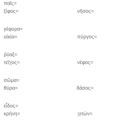
παῖς=
ξίφος= νῆσος=
γέφυρα=
οἰκία= πύργος=
ῥύαξ=
τεῖχος= νέφος=
σῶμα=
θύρα= δάσος=
εἶδος=
κρήνη= χιτών=