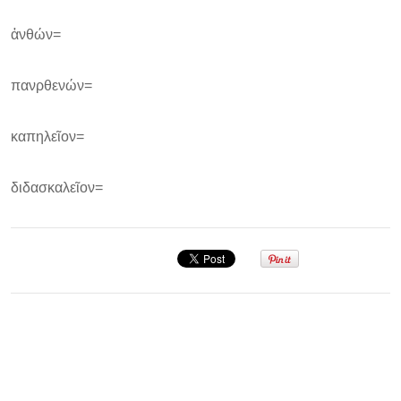
ἀνθών=
πανρθενών=
καπηλεῖον=
διδασκαλεῖον=
Σεμινάριο