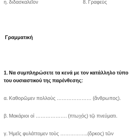
η. διδασκαλεῖον 8. Γραφεύς
Γραμματική
1. Να συμπληρώσετε τα κενά με τον κατάλληλο τύπο
του ουσιαστικού της παρένθεσης:
α. Καθορῶμεν πολλοὺς ………………… (ἄνθρωπος).
β. Μακάριοι οἱ ………………. (πτωχός) τῷ πνεύματι.
γ. Ἡμεῖς φυλάττομεν τοὺς ……………..(ὄρκος) τῶν