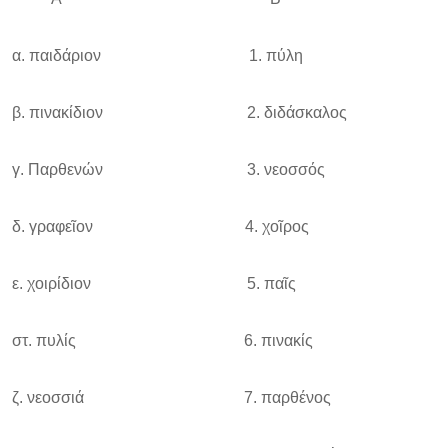
α. παιδάριον 1. πύλη
β. πινακίδιον 2. διδάσκαλος
γ. Παρθενών 3. νεοσσός
δ. γραφεῖον 4. χοῖρος
ε. χοιρίδιον 5. παῖς
στ. πυλίς 6. πινακίς
ζ. νεοσσιά 7. παρθένος