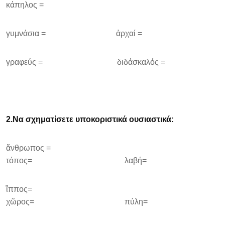
κάπηλος =
γυμνάσια = ἀρχαί =
γραφεύς = διδάσκαλός =
2.
Να σχηματίσετε υποκοριστικά ουσιαστικά
:
ἄνθρωπος =
τόπος= λαβή=
ἳππος=
χῶρος= πύλη=