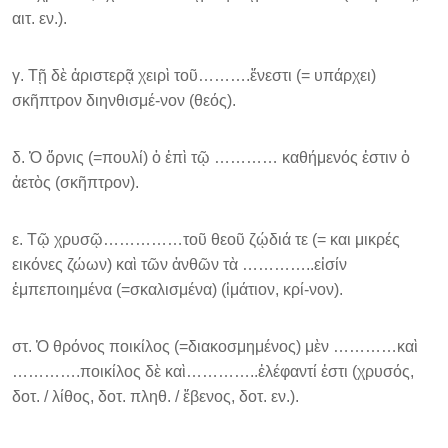
αιτ. εν.).
γ. Τῇ δὲ ἀριστερᾷ χειρὶ τοῦ……….ἔνεστι (= υπάρχει)
σκῆπτρον διηνθισμέ-νον (θεός).
δ. Ὁ ὄρνις (=πουλί) ὁ ἐπὶ τῷ ………… καθήμενός ἐστιν ὁ
ἀετὸς (σκῆπτρον).
ε. Τῷ χρυσῷ……………τοῦ θεοῦ ζῴδιά τε (= και μικρές
εικόνες ζώων) καὶ τῶν ἀνθῶν τὰ …………..εἰσίν
ἐμπεποιημένα (=σκαλισμένα) (ἱμάτιον, κρί-νον).
στ. Ὁ θρόνος ποικίλος (=διακοσμημένος) μὲν …………καὶ
………….ποικίλος δὲ καὶ…………..ἐλέφαντί ἐστι (χρυσός,
δοτ. / λίθος, δοτ. πληθ. / ἔβενος, δοτ. εν.).