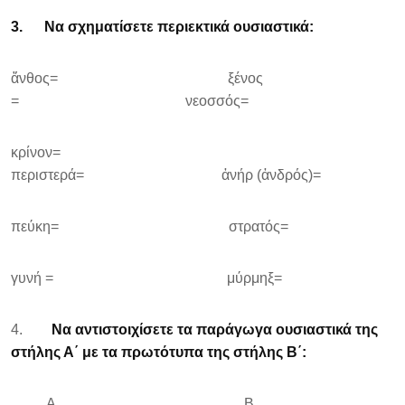
3.
Να σχηματίσετε περιεκτικά ουσιαστικά
:
ἄνθος= ξένος
= νεοσσός=
κρίνον=
περιστερά= ἀνήρ (ἀνδρός)=
πεύκη= στρατός=
γυνή = μύρμηξ=
4.
Να αντιστοιχίσετε τα παράγωγα ουσιαστικά της
στήλης Α΄ με τα πρωτότυπα της στήλης Β΄:
Α Β