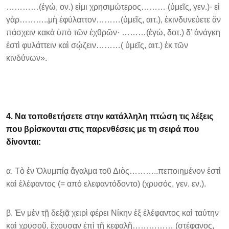
…………(ἐγώ, ον.) εἰμι χρησιμώτερος……… (ὑμεῖς, γεν.)· εἰ
γὰρ………..μὴ ἐφύλαττον………(ὑμεῖς, αιτ.), ἐκινδυνεύετε ἄν
πάσχειν κακὰ ὑπὸ τῶν ἐχθρῶν· ………(ἐγώ, δοτ.) δ’ ἀνάγκη
ἐστὶ φυλάττειν καὶ σῴζειν………( ὑμεῖς, αιτ.) ἐκ τῶν
κινδύνων».
4. Να τοποθετήσετε στην κατάλληλη πτώση τις λέξεις
που βρίσκονται στις παρενθέσεις με τη σειρά που
δίνονται:
α. Τὸ ἐν Ὀλυμπίᾳ ἄγαλμα τοῦ Διὸς………..πεποιημένον ἐστὶ
καὶ ἐλέφαντος (= από ελεφαντόδοντο) (χρυσός, γεν. εν.).
β. Ἐν μὲν τῇ δεξιᾷ χειρὶ φέρει Νίκην ἐξ ἐλέφαντος καὶ ταύτην
καὶ χρυσοῦ, ἔχουσαν ἐπὶ τῇ κεφαλῇ…………… (στέφανος,