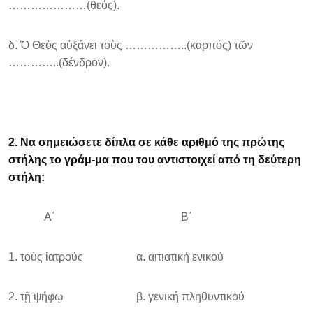
…………………(θεός).
δ. Ὁ Θεὸς αὐξάνει τοὺς ……………..(καρπός) τῶν
…………..(δένδρον).
2. Να σημειώσετε δίπλα σε κάθε αριθμό της πρώτης
στήλης το γράμ-μα που του αντιστοιχεί από τη δεύτερη
στήλη:
Α΄ Β΄
1. τοὺς ἱατρούς α. αιτιατική ενικού
2. τῇ ψήφῳ β. γενική πληθυντικού