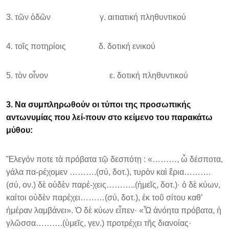
3. τῶν ὁδῶν γ. αιτιατική πληθυντικού
4. τοῖς ποτηρίοις δ. δοτική ενικού
5. τὸν οἶνον ε. δοτική πληθυντικού
3. Να συμπληρωθούν οι τύποι της προσωπικής
αντωνυμίας που λεί-πουν στο κείμενο του παρακάτω
μύθου:
Ἔλεγόν ποτε τὰ πρόβατα τῷ δεσπότῃ : «………, ὦ δέσποτα,
γάλα πα-ρέχομεν ……….(σύ, δοτ.), τυρὸν καὶ ἔρια……….
(σύ, ον.) δὲ οὐδὲν παρέ-χεις………..(ἡμεῖς, δοτ.)· ὁ δὲ κύων,
καίτοι οὐδὲν παρέχει………(σύ, δοτ.), ἐκ τοῦ σίτου καθ’
ἡμέραν λαμβάνει». Ὁ δὲ κύων εἶπεν· «Ὦ ἀνόητα πρόβατα, ἡ
γλῶσσα……….(ὑμεῖς, γεν.) προτρέχει τῆς διανοίας·