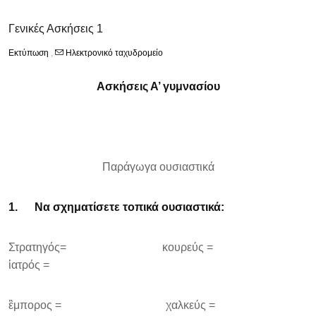
Γενικές Ασκήσεις 1
Εκτύπωση
,
Ηλεκτρονικό ταχυδρομείο
Ασκήσεις Α’ γυμνασίου
Παράγωγα ουσιαστικά
1.
Να σχηματίσετε τοπικά ουσιαστικά:
Στρατηγός= κουρεύς =
ἱατρός =
ἒμπορος = χαλκεύς =