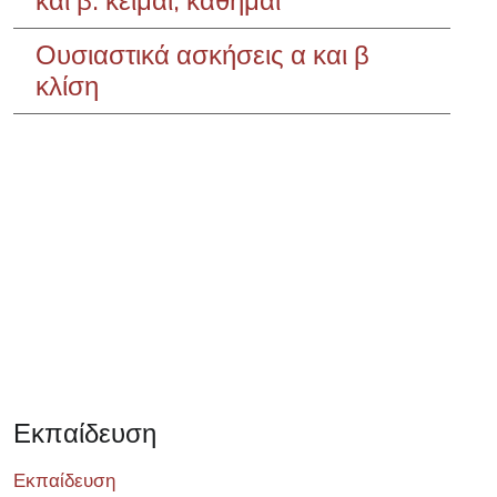
και β. κεῖμαι, κάθημαι
Ουσιαστικά ασκήσεις α και β
κλίση
Σεμινάριο
Εκπαίδευση
Εκπαίδευση