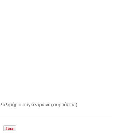
συλλαλητήριο,συγκεντρώνω,συρράπτω)