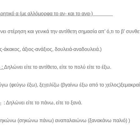
τερητικό α (με αλλόμορφα το αν- και το ανα-)
ει στέρηση και γενικά την αντίθετη σημασία απ’ ό,τι το β’ συνθε
ς-άκακος, άξιος-ανάξιος, δουλειά-αναδουλειά.)
 :
Δηλώνει είτε το αντίθετο, είτε το πολύ είτε το έξω.
ύγω (φεύγω έξω), ξεχειλίζω (βγαίνω έξω από το χείλος)ξεμακ
-
: Δηλώνει είτε το πάνω, είτε το ξανά.
σηκώνω (σηκώνω πάνω) αναπαλαιώνω (ξανακάνω παλιό) )