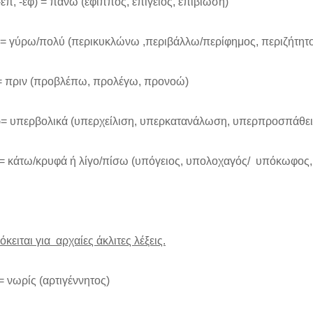
(-επ, -εφ) = πάνω (έφιππος, επίγειος, επιβίωση)
 = γύρω/πολύ (περικυκλώνω ,περιβάλλω/περίφημος, περιζήτητ
= πριν (προβλέπω, προλέγω, προνοώ)
ρ= υπερβολικά (υπερχείλιση, υπερκατανάλωση, υπερπροσπάθε
 = κάτω/κρυφά ή λίγο/πίσω (υπόγειος, υπολοχαγός/ υπόκωφ
κειται για αρχαίες άκλιτες λέξεις.
 = νωρίς (αρτιγέννητος)