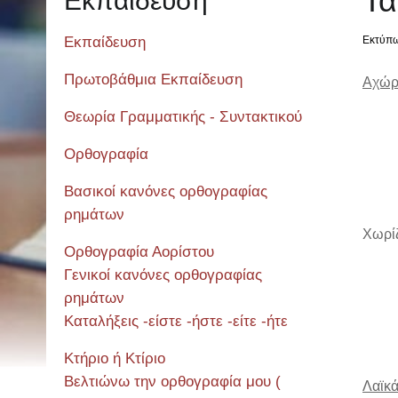
Τα
Εκπαίδευση
Εκπαίδευση
Εκτύπ
Πρωτοβάθμια Εκπαίδευση
Αχώρι
Θεωρία Γραμματικής - Συντακτικού
Ορθογραφία
λ
Βασικοί κανόνες ορθογραφίας
ρημάτων
Χωρίζ
Ορθογραφία Αορίστου
Γενικοί κανόνες ορθογραφίας
λ
ρημάτων
Καταλήξεις -είστε -ήστε -είτε -ήτε
Κτήριο ή Κτίριο
Βελτιώνω την ορθογραφία μου (
Λαϊκ