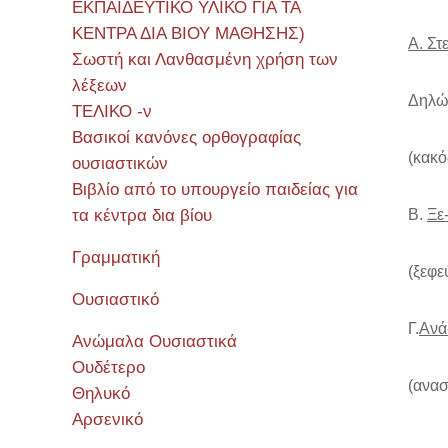
ΕΚΠΑΙΔΕΥΤΙΚΟ ΥΛΙΚΟ ΓΙΑ ΤΑ
ΚΕΝΤΡΑ ΔΙΑ ΒΙΟΥ ΜΑΘΗΣΗΣ)
Α. Σ
Σωστή και Λανθασμένη χρήση των
λέξεων
Δηλών
ΤΕΛΙΚΟ -ν
Βασικοί κανόνες ορθογραφίας
(κακό
ουσιαστικών
Βιβλίο από το υπουργείο παιδείας για
τα κέντρα δια βίου
Β.
Ξε-
Γραμματική
(ξεφε
Ουσιαστικό
Γ.
Ανά
Ανώμαλα Ουσιαστικά
Ουδέτερο
(ανα
Θηλυκό
Αρσενικό