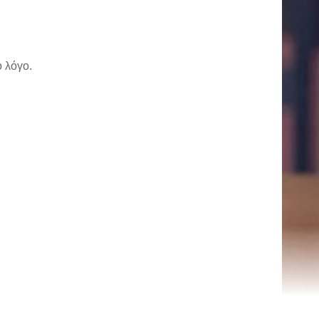
 λόγο.