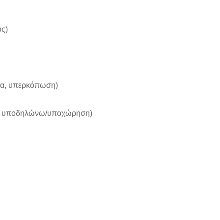
ος)
ια, υπερκόπωση)
ος, υποδηλώνω/υποχώρηση)