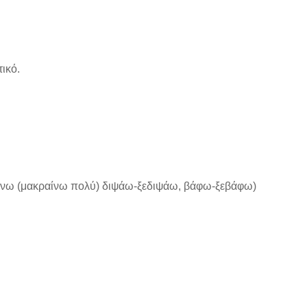
τικό.
ραίνω (μακραίνω πολύ) διψάω-ξεδιψάω, βάφω-ξεβάφω)