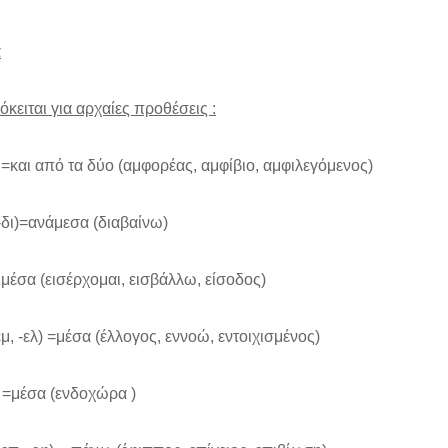
α
όκειται για αρχαίες προθέσεις :
 =και από τα δύο (αμφορέας, αμφίβιο, αμφιλεγόμενος)
(-δι)=ανάμεσα (διαβαίνω)
= μέσα (εισέρχομαι, εισβάλλω, είσοδος)
-εμ, -ελ) =μέσα (έλλογος, εννοώ, εντοιχισμένος)
 =μέσα (ενδοχώρα )