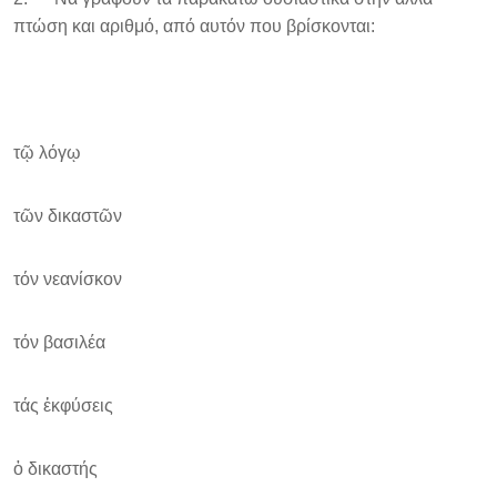
πτώση και αριθμό, από αυτόν που βρίσκονται:
τῷ λόγῳ
τῶν δικαστῶν
τόν νεανίσκον
τόν βασιλέα
τάς ἐκφύσεις
ὁ δικαστής