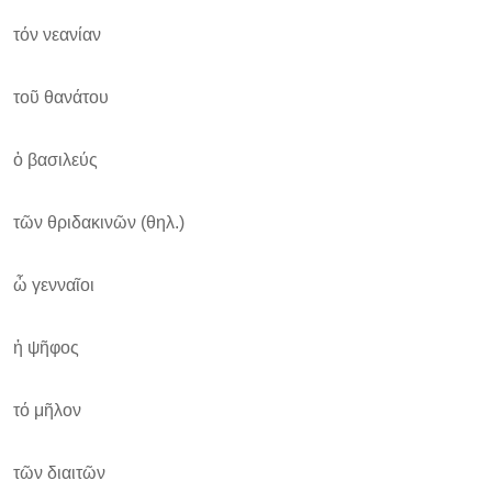
τόν νεανίαν
τοῦ θανάτου
ὁ βασιλεύς
τῶν θριδακινῶν (θηλ.)
ὦ γενναῖοι
ἠ ψῆφος
τό μῆλον
τῶν διαιτῶν