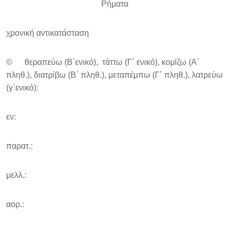
Ρήματα
χρονική αντικατάσταση
© θεραπεύω (B΄ενικό), τάττω (Γ΄ ενικό), κομίζω (Α΄
πληθ.), διατρίβω (Β΄ πληθ.), μεταπέμπω (Γ΄ πληθ.), λατρεύω
(γ΄ενικό):
εν:
παρατ.:
μελλ.:
αορ.: