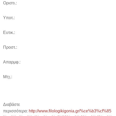
Οριστι.:
Υποτ.:
Ευτικ.:
Προστ.:
Απαρμφ.:
Μτχ.:
Διαβάστε
περισσότερα:
http://www.filologikigonia.gr/%ce%b3%cf%85