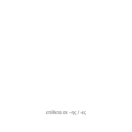
επίθετα σε –ης / -ες