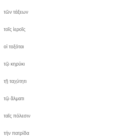
τῶν τάξεων
τοῖς ἱεροῖς
οἱ τοξόται
τῷ κηρύκι
τῇ ταχύτητι
τῷ ἂλματι
ταῖς πόλεσιν
τήν πατρίδα