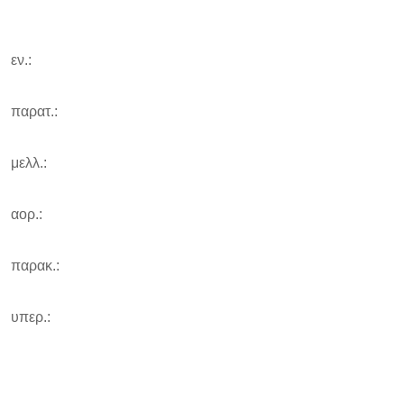
εν.:
παρατ.:
μελλ.:
αορ.:
παρακ.:
υπερ.: