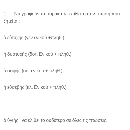
1. Να γραφούν τα παρακάτω επίθετα στην πτώση που
ζητείται:
ὁ εὐτυχής (γεν ενικού +πληθ.):
ἡ δυστυχής (δοτ. Ενικού + πληθ.):
ὁ σαφής (αιτ. ενικού + πληθ.):
ἡ εὐσεβής (κλ. Ενικού + πληθ.):
ὁ ὐγιής : να κλιθεί το ουδέτερο σε όλες τις πτώσεις.