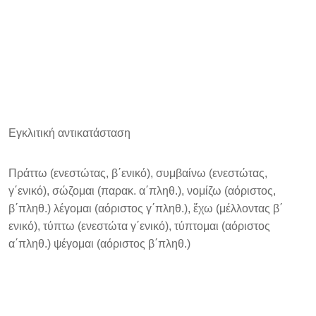
Εγκλιτική αντικατάσταση
Πράττω (ενεστώτας, β΄ενικό), συμβαίνω (ενεστώτας,
γ΄ενικό), σώζομαι (παρακ. α΄πληθ.), νομίζω (αόριστος,
β΄πληθ.) λέγομαι (αόριστος γ΄πληθ.), ἔχω (μέλλοντας β΄
ενικό), τύπτω (ενεστώτα γ΄ενικό), τύπτομαι (αόριστος
α΄πληθ.) ψέγομαι (αόριστος β΄πληθ.)