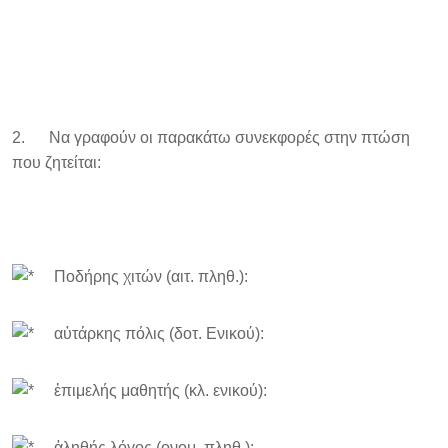
2. Να γραφούν οι παρακάτω συνεκφορές στην πτώση
που ζητείται:
Ποδήρης χιτών (αιτ. πληθ.):
αὐτάρκης πόλις (δοτ. Ενικού):
ἐπιμελής μαθητής (κλ. ενικού):
ἀληθής λόγος (ονομ. πληθ.):