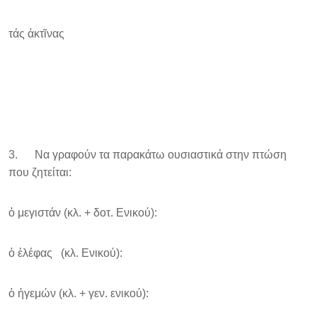
τάς ἀκτῖνας
3. Να γραφούν τα παρακάτω ουσιαστικά στην πτώση
που ζητείται:
ὁ μεγιστάν (κλ. + δοτ. Ενικού):
ὁ ἐλέφας (κλ. Ενικού):
ὁ ἠγεμών (κλ. + γεν. ενικού):