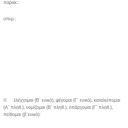
παρακ.:
υπερ.:
© ἐλέγχομαι (Β΄ ενικό), ψέγομαι (Γ΄ ενικό), καταλείπομαι
(Α΄ πληθ.), νομίζομαι (Β΄ πληθ.), ὑπάρχομαι (Γ΄ πληθ.),
πείθομαι (β΄ενικό):