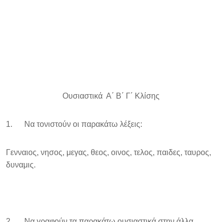
Ουσιαστικά Α΄ Β΄ Γ΄ Κλίσης
1. Να τονιστούν οι παρακάτω λέξεις:
Γενναιος, νησος, μεγας, θεος, οινος, τελος, παιδες, ταυρος,
δυναμις.
2. Να γραφούν τα παρακάτω ουσιαστικά στην άλλα