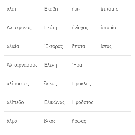
ἁλάτι
Ἑκάβη
ἡμι-
ἱππότης
ὁ
Ἁλιάκμονας
Ἑκάτη
ἡνίοχος
ἱστορία
ὅ
ἁλιεία
Ἕκτορας
ἥπατα
ἱστός
ὁ
Ἁλικαρνασσός
Ἑλένη
Ἥρα
ὅ
ἁλίπαστος
ἕλικας
Ἡρακλῆς
ἁλίπεδο
Ἑλικώνας
Ἡρόδοτος
ἅλμα
ἕλκος
ἥρωας
ὅ