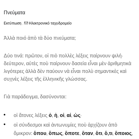
Πνεύματα
Εκτύπωση
,
Ηλεκτρονικό ταχυδρομείο
Ἀλλὰ ποιό ἀπὸ τὰ δύο πνεύματα;
Δύο τινά: πρῶτον, οἱ πιὸ πολλὲς λέξεις παίρνουν ψιλή·
δεύτερον, αὐτὲς ποὺ παίρνουν δασεία εἶναι μὲν ἀριθμητικὰ
λιγότερες ἀλλὰ δὲν παύουν νὰ εἶναι πολὺ σημαντικὲς καὶ
συχνὲς λέξεις τῆς ἑλληνικῆς γλώσσας.
Γιὰ παράδειγμα, δασύνονται:
οἱ ἄτονες λέξεις
ὁ
,
ἡ
,
οἱ
,
αἱ
,
ὡς
·
οἱ σύνδεσμοι καὶ ἀντωνυμίες ποὺ ἀρχίζουν ἀπὸ
ὄμικρον:
ὅπου
,
ὅπως
,
ὅποτε
,
ὅταν
,
ὅτι
,
ὅ,τι
,
ὅποιος
,