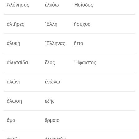
Ἁλόνησος
ἑλκύω
Ἡσίοδος
ὁ
ἁλτῆρες
Ἕλλη
ἥσυχος
ὁ
ἁλυκή
Ἕλληνας
ἥττα
ἁλυσσίδα
ἕλος
Ἥφαιστος
ἁλώνι
ἑνώνω
ἅλωση
ἑξῆς
ὁ
ἅμα
ἕρμαιο
ὅ