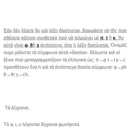
Ἐὰν
δὲν
ξέρετε
ἂν
μιὰ
λέξη
δασύνεται
,
δοκιμάστε
νὰ
τῆς
προ
σθέσετε
κάποιο
συνθετικὸ
ποὺ
νὰ
τελειώνει
μὲ
π
,
τ
ἢ
κ
.
Ἂν
αὐτὸ
γίνει
φ
,
θ
ἢ
χ
ἀντίστοιχα
,
τότε
ἡ
λέξη
δασύνεται
.
Ὀνομάζ
ουμε μάλιστα τὰ σύμφωνα αὐτὰ «δασέα»· ἄλλωστε καὶ οἱ
ξένοι ποὺ μεταγραμματίζουν τὰ ἑλληνικὰ ὡς: π→p τ→t κ→c
προσθέτουν ἕνα h γιὰ τὰ ἀντίστοιχα δασέα σύμφωνα: φ→ph
θ→th χ→ch.
Τὰ Δίχρονα.
Τὸ α, ι, υ λέγονται δίχρονα φωνήεντα.