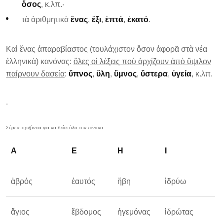
ὅσος
, κ.λπ.·
τὰ ἀριθμητικὰ
ἕνας
,
ἕξι
,
ἑπτά
,
ἑκατό
.
Καὶ ἕνας ἀπαραβίαστος (τουλάχιστον ὅσον ἀφορᾶ στὰ νέα
ἑλληνικὰ) κανόνας:
ὅλες οἱ λέξεις ποὺ ἀρχίζουν ἀπὸ ὕψιλον
παίρνουν δασεία
:
ὕπνος
,
ὕλη
,
ὕμνος
,
ὕστερα
,
ὑγεία
, κ.λπ.
.
Α
Ε
Η
Ι
ἁβρός
ἑαυτός
ἥβη
ἱδρύω
ὁ
ἅγιος
ἕβδομος
ἡγεμόνας
ἱδρώτας
ὁ