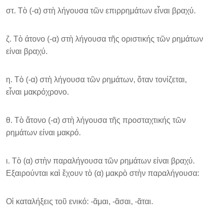
στ. Τὸ (-α) στὴ λήγουσα τῶν επιρρημάτων εἶναι βραχύ.
ζ. Τὸ άτονο (-α) στὴ λήγουσα τῆς οριστικής τῶν ρημάτων
είναι βραχύ.
η. Τὸ (-α) στὴ λήγουσα τῶν ρημάτων, ὅταν τονίζεται,
εἶναι μακρόχρονο.
θ. Τὸ ἄτονο (-α) στὴ λήγουσα τῆς προσταχτικής τῶν
ρημάτων είναι μακρό.
ι. Τὸ (α) στὴν παραλήγουσα τῶν ρημάτων είναι βραχύ.
Εξαιρούνται καὶ ἔχουν τὸ (α) μακρὸ στὴν παραλήγουσα:
Οἱ καταλήξεις τοῦ ενικό: -ᾶμαι, -ᾶσαι, -ᾶται.