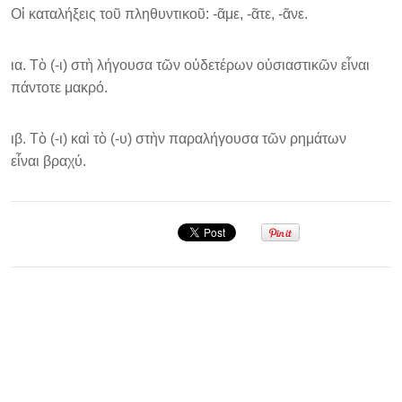
Οἱ καταλήξεις τοῦ πληθυντικοῦ: -ᾶμε, -ᾶτε, -ᾶνε.
ια. Τὸ (-ι) στὴ λήγουσα τῶν οὐδετέρων οὐσιαστικῶν εἶναι
πάντοτε μακρό.
ιβ. Τὸ (-ι) καὶ τὸ (-υ) στὴν παραλήγουσα τῶν ρημάτων
εἶναι βραχύ.
Σεμινάριο