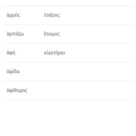
ἁρμός
ἑταῖρος
ὅ
ἁρπάζω
ἕτοιμος
ἁφή
εὑρετήριο
ἁψίδα
ἁψίθυμος