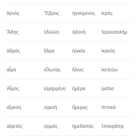
ἁγνός
Ἕβρος
ἡγούμενος
ἱερός
Ὁ
Ἅδης
ἑδώλιο
ἡδονή
Ἱερουσαλήμ
ὁ
ἀδρός
ἕδρα
ἡλικία
ἱκανός
ὅ
αἷμα
εἵλωτας
ἥλιος
ἱκετεύω
ὁ
Αἷμος
εἱμαρμένη
ἡμέρα
ἱμάτιο
ὁ
αἵρεση
εἱρκτή
ἥμερος
ἱππικό
ὅ
αἱρετός
εἱρμός
ἡμεδαπός
Ἱποκράτης