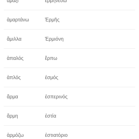
ἁμάξι
ἑρμηνεύω
ὅ
ἁμαρτάνω
Ἑρμῆς
ὅ
ἅμιλλα
Ἑρμιόνη
ἁπαλός
ἕρπω
ὅ
ἁπλός
ἑσμός
ὅ
ἅρμα
ἑσπερινός
ὅ
ἅρμη
ἑστία
ὅ
ἁρμόζω
ἑστιατόριο
ὅ