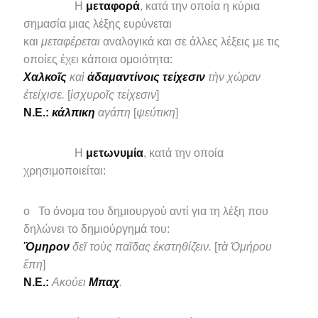
Η
μεταφορά
, κατά την οποία η κύρια
σημασία μιας λέξης ευρύνεται
και
μεταφέρεται
αναλογικά και σε άλλες λέξεις με τις
οποίες έχει κάποια ομοιότητα:
Χαλκοῖς
καὶ
ἀδαμαντίνοις τείχεσιν
τὴν χώραν
ἐτείχισε.
[
ἰσχυροῖς τείχεσιν
]
N.E.:
κάλπικη
αγάπη
[
ψεύτικη
]
Η
μετωνυμία
, κατά την οποία
χρησιμοποιείται:
o Το όνομα του δημιουργού αντί για τη λέξη που
δηλώνει το δημιούργημά του:
Ὅμηρον
δεῖ τοὺς παῖδας ἐκστηθίζειν.
[
τὰ Ὁμήρου
ἔπη
]
N.E.:
Ακούει
Μπαχ
.