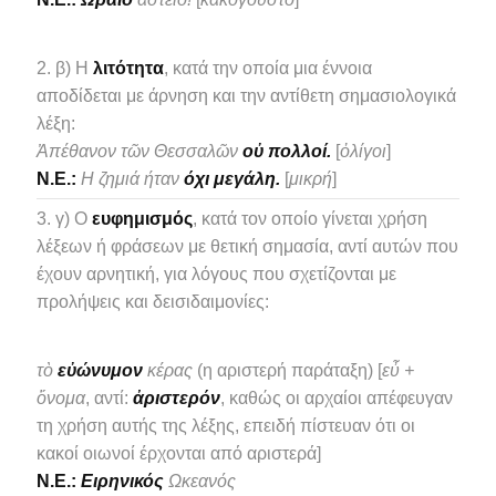
β) Η
λιτότητα
, κατά την οποία μια έννοια
αποδίδεται με άρνηση και την αντίθετη σημασιολογικά
λέξη:
Ἀπέθανον τῶν Θεσσαλῶν
οὐ πολλοί.
[
ὀλίγοι
]
N.E.:
Η ζημιά ήταν
όχι μεγάλη.
[
μικρή
]
γ) Ο
ευφημισμός
, κατά τον οποίο γίνεται χρήση
λέξεων ή φράσεων με θετική σημασία, αντί αυτών που
έχουν αρνητική, για λόγους που σχετίζονται με
προλήψεις και δεισιδαιμονίες:
τὸ
εὐώνυμον
κέρας
(η αριστερή παράταξη) [
εὖ +
ὄνομα
, αντί:
ἀριστερόν
, καθώς οι αρχαίοι απέφευγαν
τη χρήση αυτής της λέξης, επειδή πίστευαν ότι οι
κακοί οιωνοί έρχονται από αριστερά]
N.E.:
Ειρηνικός
Ωκεανός