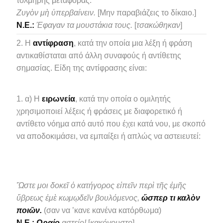
τολμηρής μεταφοράς:
Ζυγὸν μὴ ὑπερβαίνειν.
[Μην παραβιάζεις το δίκαιο.]
N.E.:
Έφαγαν τα μουστάκια τους.
[
τσακώθηκαν
]
Η
αντίφραση
, κατά την οποία μια λέξη ή φράση
αντικαθίσταται από άλλη συναφούς ή αντίθετης
σημασίας. Είδη της αντίφρασης είναι:
α) Η
ειρωνεία
, κατά την οποία ο ομιλητής
χρησιμοποιεί λέξεις ή φράσεις με διαφορετικό ή
αντίθετο νόημα από αυτό που έχει κατά νου, με σκοπό
να αποδοκιμάσει, να εμπαίξει ή απλώς να αστειευτεί:
Ὥστε μοι δοκεῖ ὁ κατήγορος εἰπεῖν περὶ τῆς ἐμῆς
ὕβρεως ἐμὲ κωμῳδεῖν βουλόμενος,
ὥσπερ τι καλὸν
ποιῶν.
(σαν να ’κανε κανένα κατόρθωμα)
N.E.:
Ωραίο
αστείο!
[
κακόγουστο
]