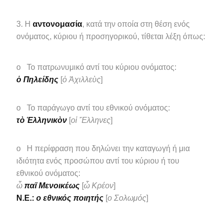
Η
αντονομασία
, κατά την οποία στη θέση ενός
ονόματος, κύριου ή προσηγορικού, τίθεται λέξη όπως:
o Το πατρωνυμικό αντί του κύριου ονόματος:
ὁ Πηλείδης
[
ὁ Ἀχιλλεὺς
]
o Το παράγωγο αντί του εθνικού ονόματος:
τὸ Ἑλληνικὸν
[
οἱ Ἕλληνες
]
o Η περίφραση που δηλώνει την καταγωγή ή μια
ιδιότητα ενός προσώπου αντί του κύριου ή του
εθνικού ονόματος:
ὦ
παῖ Μενοικέως
[
ὦ Κρέον
]
N.E.:
ο εθνικός ποιητής
[
ο Σολωμός
]