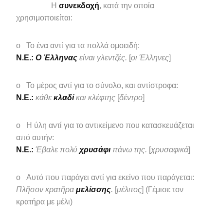
Η
συνεκδοχή
, κατά την οποία
χρησιμοποιείται:
o Το ένα αντί για τα πολλά ομοειδή:
N.E.:
O Έλληνας
είναι γλεντζές.
[
οι Έλληνες
]
o Το μέρος αντί για το σύνολο, και αντίστροφα:
N.E.:
κάθε
κλαδί
και κλέφτης
[
δέντρο
]
o Η ύλη αντί για το αντικείμενο που κατασκευάζεται
από αυτήν:
N.E.:
Έβαλε πολύ
χρυσάφι
πάνω της.
[
χρυσαφικά
]
o Αυτό που παράγει αντί για εκείνο που παράγεται:
Πλῆσον κρατῆρα
μελίσσης
.
[
μέλιτος
] (Γέμισε τον
κρατήρα με μέλι)