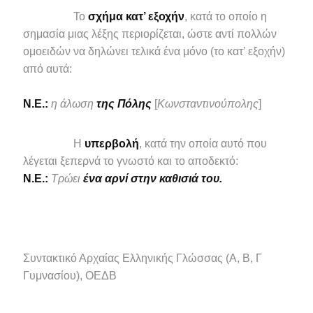
Το
σχήμα κατ’ εξοχήν
, κατά το οποίο η
σημασία μιας λέξης περιορίζεται, ώστε αντί πολλών
ομοειδών να δηλώνει τελικά ένα μόνο (το κατ’ εξοχήν)
από αυτά:
N.E.:
η άλωση
της Πόλης
[
Κωνσταντινούπολης
]
Η
υπερβολή
, κατά την οποία αυτό που
λέγεται ξεπερνά το γνωστό και το αποδεκτό:
N.E.:
Τρώει
ένα αρνί στην καθισιά του.
Συντακτικό Αρχαίας Ελληνικής Γλώσσας (Α, Β, Γ
Γυμνασίου), ΟΕΔΒ