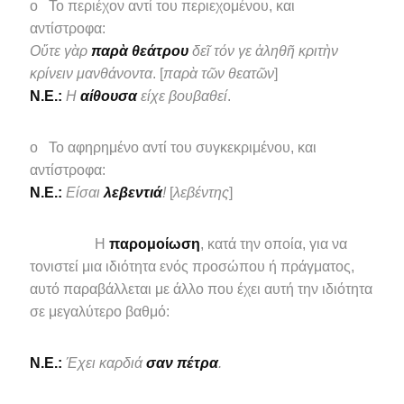
o Το περιέχον αντί του περιεχομένου, και
αντίστροφα:
Οὔτε γὰρ
παρὰ θεάτρου
δεῖ τόν γε ἀληθῆ κριτὴν
κρίνειν μανθάνοντα
. [
παρὰ τῶν θεατῶν
]
N.E.:
Η
αίθουσα
είχε βουβαθεί
.
o Το αφηρημένο αντί του συγκεκριμένου, και
αντίστροφα:
N.E.:
Είσαι
λεβεντιά
!
[
λεβέντης
]
Η
παρομοίωση
, κατά την οποία, για να
τονιστεί μια ιδιότητα ενός προσώπου ή πράγματος,
αυτό παραβάλλεται με άλλο που έχει αυτή την ιδιότητα
σε μεγαλύτερο βαθμό:
N.E.:
Έχει καρδιά
σαν πέτρα
.