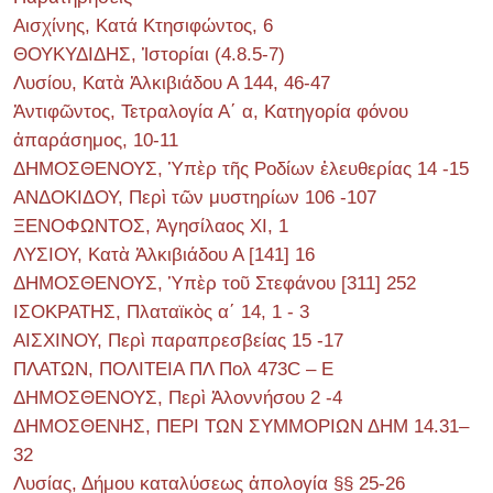
Αισχίνης, Κατά Κτησιφώντος, 6
ΘΟΥΚΥΔΙΔΗΣ, Ἱστορίαι (4.8.5-7)
Λυσίου, Κατὰ Ἀλκιβιάδου Α 144, 46-47
Ἀντιφῶντος, Τετραλογία Α΄ α, Κατηγορία φόνου
ἀπαράσημος, 10-11
ΔΗΜΟΣΘΕΝΟΥΣ, Ὑπὲρ τῆς Ροδίων ἐλευθερίας 14 -15
ΑΝΔΟΚΙΔΟΥ, Περὶ τῶν μυστηρίων 106 -107
ΞΕΝΟΦΩΝΤΟΣ, Ἀγησίλαος ΧΙ, 1
ΛΥΣΙΟΥ, Κατὰ Ἀλκιβιάδου Α [141] 16
ΔΗΜΟΣΘΕΝΟΥΣ, Ὑπὲρ τοῦ Στεφάνου [311] 252
ΙΣΟΚΡΑΤΗΣ, Πλαταϊκὸς α΄ 14, 1 - 3
ΑΙΣΧΙΝΟΥ, Περὶ παραπρεσβείας 15 -17
ΠΛΑΤΩΝ, ΠΟΛΙΤΕΙΑ ΠΛ Πολ 473C – E
ΔΗΜΟΣΘΕΝΟΥΣ, Περὶ Ἀλοννήσου 2 -4
ΔΗΜΟΣΘΕΝΗΣ, ΠΕΡΙ ΤΩΝ ΣΥΜΜΟΡΙΩΝ ΔΗΜ 14.31–
32
Λυσίας, Δήμου καταλύσεως ἀπολογία §§ 25-26