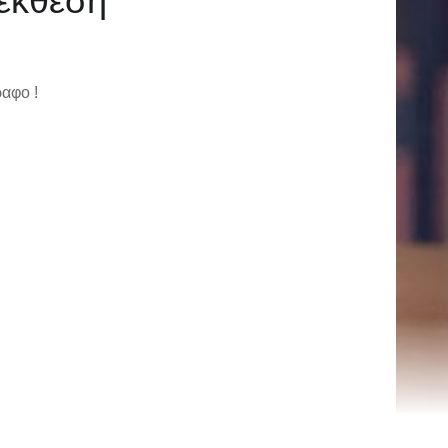
έκθεση
ραφο !