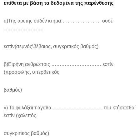
επίθετα με βάση τα δεδομένα της παρένθεσης
α)Της αρετης ουδέν κτημα…………………… ουδέ
……………………
εστίν(σεμνός\βέβαιος, συγκριτικός βαθμός)
β)Ειρήνη ανθρώποις ………………………… εστίν
(προσφιλής, υπερθετικός
βαθμός)
γ) Το φυλάξαι τ’αγαθά ………………………… του κτήσασθαί
εστίν (χαλεπός,
συγκριτικός βαθμός)