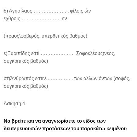
δ) Αγησίλαος………………….. φίλοις ών
εχθροις……………………. ην
(πραος\φοβερός, υπερθετικός βαθμός)
ε)Ευριπίδης εστί ………………… Σοφοκλέους(νέος,
συγκριτικός βαθμός)
στ)Άνθρωπός εστιν…………….. των άλλων όντων (σοφός,
συγκριτικός βαθμός)
Άσκηση 4
Να βρείτε και να αναγνωρίσετε το είδος των
δευτερευουσών προτάσεων του παρακάτω κειμένου