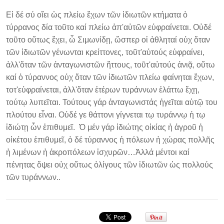
Εἰ δέ σύ οἴει ὡς πλείω ἔχων τῶν ἰδιωτῶν κτήματα ὁ
τύρρανος δία τοῦτο καί πλείω ἀπ'αὑτῶν εὐφραίνεται. Οὐδέ
τοῦτο οὕτως ἔχει, ὦ Σιμωνίδῃ, ὥσπερ οἱ ἀθληταί οὐχ ὅταν
τῶν ἰδιωτῶν γένωνται κρείττονες, τοῦτ'αὐτούς εὐφραίνει,
ἀλλ'ὅταν τῶν ἀνταγωνιστῶν ἥττους, τοῦτ'αὑτούς ἀνιᾷ, οὕτω
καί ὁ τύραννος οὐχ ὅταν τῶν ἰδιωτῶν πλείω φαίνηται ἔχων,
τοτ'εὐφραίνεται, ἀλλ'ὅταν ἑτέρων τυράννων ἐλάττω ἔχῃ,
τούτῳ λυπεῖται. Τούτους γάρ ἀνταγωνιστάς ἡγεῖται αὑτῷ του
πλούτου εἶναι. Οὐδέ γε θάττονι γίγνεται τῳ τυράννῳ ἡ τῳ
ἰδιώτῃ ὧν ἐπιθυμεῖ. Ὁ μέν γάρ ἰδιώτης οἰκίας ἡ ἀγροῦ ἡ
οἰκέτου ἐπιθυμεῖ, ὁ δέ τύραννος ἡ πόλεων ἡ χώρας πολλῆς
ἡ λιμένων ἡ ἀκροπόλεων ἰσχυρῶν…Ἀλλά μέντοι καί
πένητας ὄψει οὐχ οὕτως ὀλίγους τῶν ἰδιωτῶν ὡς πολλούς
τῶν τυράννων..