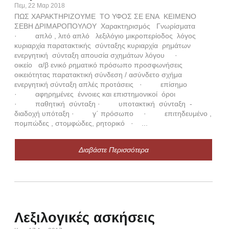
Πεμ, 22 Μαρ 2018
ΠΩΣ ΧΑΡΑΚΤΗΡΙΖΟΥΜΕ ΤΟ ΥΦΟΣ ΣΕ ΕΝΑ ΚΕΙΜΕΝΟ
ΣΕΒΗ ΔΡΙΜΑΡΟΠΟΥΛΟΥ Χαρακτηρισμός Γνωρίσματα
· απλό , λιτό απλό λεξιλόγιο μικροπερίοδος λόγος
Η
κυριαρχία παρατακτικής σύνταξης κυριαρχία ρημάτων
(
ενεργητική σύνταξη απουσία σχημάτων λόγου ·
οικείο α/β ενικό ρηματικό πρόσωπο προσφωνήσεις
Τρι,
οικειότητας παρατακτική σύνδεση / ασύνδετο σχήμα
ΑΡΧ
ενεργητική σύνταξη απλές προτάσεις · επίσημο
ΒΙΒ
· αφηρημένες έννοιες και επιστημονικοί όροι
Δια
· παθητική σύνταξη · υποτακτική σύνταξη -
περι
διαδοχή υπόταξη · γ΄ πρόσωπο · επιτηδευμένο ,
πομπώδες , στομφώδες, ρητορικό · ...
Διαβάστε Περισσότερα
Τ
Κυρ,
Αχώρ
Λεξιλογικές ασκήσεις
το