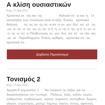
Α κλίση ουσιαστικών
Γ
Κυρ, 17 Δεκ 2017
Κυρ,
Αρσενικά σε –ας και –ης θηλυκά σε –α και -η Οι
Η τ
καταλήξεις των πτώσεων είναι οι εξής: Ενικός αρσενικά
και
θηλυκά σε -ας σε -ης σε -α σε -η ον. γεν. δοτ. αιτ. κλ. -ας
λήγο
-ου -ᾳ -αν -α -ης -ου -ῃ -ην -α ή -η -α -ας ή -ης -ᾳ ή -ῃ -αν -α
φωνή
-η -ης -ῃ -ην -η Πληθυντικός ον. γεν. δοτ. αιτ. κλ. -αι -ῶν -αις
-ας -αι Παραδείγματα: Ενικός αριθμός αρσενικά σε –ας
αρσενικά σε...
Διαβάστε Περισσότερα
Κα
-ή
Τονισμός 2
Δευ,
Κυρ, 17 Δεκ 2017
Τα ρ
Αρχαία Α’ γυμνασίου 1. Να τονίσετε τις λέξεις και να
γράφ
δικαιολογήσετε τον τονισμό: Πολεως, λεξις, καλον, λογος,
Εξα
ανθρωπος, παιδαγωγος, νησου, ουρανος, αυτοχθων, δωρον,
συζυ
ελεγον, στρατηγος, μητηρ, πεμπω, νησον, ιππος, εφιππος,