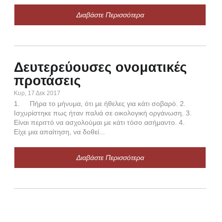
Διαβάστε Περισσότερα
Π
ε
Δευτερεύουσες ονοματικές
Πεμ,
προτάσεις
α. 
ΣΥ
Κυρ, 17 Δεκ 2017
ώτε
1. Πήρα το μήνυμα, ότι με ήθελες για κάτι σοβαρό. 2.
ωτάτ
Ισχυρίστηκε πως ήταν παλιά σε οικολογική οργάνωση. 3.
πτω
Είναι περιττό να ασχολούμαι με κάτι τόσο ασήμαντο. 4.
Τα π
Είχε μια απαίτηση, να δοθεί...
-οτ
Διαβάστε Περισσότερα