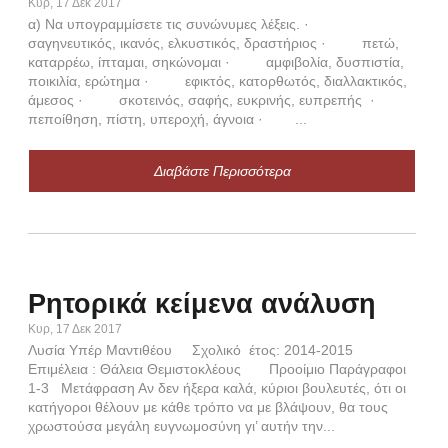
λόγ
Κυρ, 17 Δεκ 2017
αν-
α) Να υπογραμμίσετε τις συνώνυμες λέξεις. ·
σαγηνευτικός, ικανός, ελκυστικός, δραστήριος · πετώ,
καταρρέω, ίπταμαι, σηκώνομαι · αμφιβολία, δυσπιστία,
ποικιλία, ερώτημα · εφικτός, κατορθωτός, διαλλακτικός,
άμεσος · σκοτεινός, σαφής, ευκρινής, ευπρεπής ·
πεποίθηση, πίστη, υπεροχή, άγνοια · ...
Διαβάστε Περισσότερα
Θο
α
Πεμ,
από
Ρητορικά κείμενα ανάλυση
Βιβλ
Κυρ, 17 Δεκ 2017
επικ
Λυσία Υπέρ Μαντιθέου Σχολικό έτος: 2014-2015
εκκλ
Επιμέλεια : Θάλεια Θεμιστοκλέους Προοίμιο Παράγραφοι
κατα
1-3 Μετάφραση Αν δεν ήξερα καλά, κύριοι βουλευτές, ότι οι
κατήγοροι θέλουν με κάθε τρόπο να με βλάψουν, θα τους
χρωστούσα μεγάλη ευγνωμοσύνη γι’ αυτήν την...