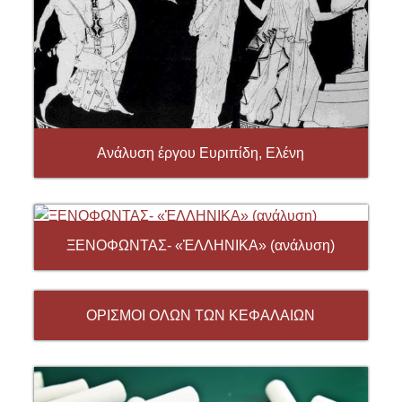
Ανάλυση έργου Ευριπίδη, Ελένη
ΞΕΝΟΦΩΝΤΑΣ- «ἙΛΛΗΝΙΚΑ» (ανάλυση)
ΟΡΙΣΜΟΙ ΟΛΩΝ ΤΩΝ ΚΕΦΑΛΑΙΩΝ