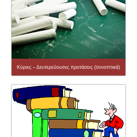
Κύριες – Δευτερεύουσες προτάσεις (συνοπτικά)