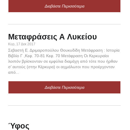
ἠγών
Διαβάστε Περισσότερα
ᾔνεσ
Μεταφράσεις Α Λυκείου
Κυρ, 17 Δεκ 2017
Σεβαστή Ε. Δριμαροπούλου Θουκυδίδη Μετάφραση : Ιστορία
Ου
Βιβλίο Γ ,Κεφ. 70-81 Κεφ. 70 Μετάφραση Οι Κερκυραίοι
λοιπόν βρίσκονταν σε εμφύλια διαμάχη από τότε που ήρθαν
κ
σ’ αυτούς (στην Κέρκυρα) οι αιχμάλωτοι που προέρχονταν
Κυρ,
από...
§ Α
αρι
Διαβάστε Περισσότερα
τοῦ
τῶν
τῇ 
Ύφος