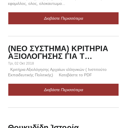
εφαμιλλος, ολος, ολοκαυτωμα...
Διαβάστε Περισσότερα
(NEO ΣΥΣΤΗΜΑ) ΚΡΙΤΗΡΙΑ
Τ
ΑΞΙΟΛΟΓΗΣΗΣ ΓΙΑ Τ…
Κυρ,
TES
Τρι, 02 Οκτ 2018
Ο
Κριτήρια Αξιολόγησης Αρχαίων ελληνικών ( Ινστιτούτο
(Δ
Εκπαιδευτικής Πολιτικής) Κατεβάστε το PDF
ΒΑ
ΡΉΜ
Διαβάστε Περισσότερα
1. 
πλη
Θουκυδίδη Ἱστορία