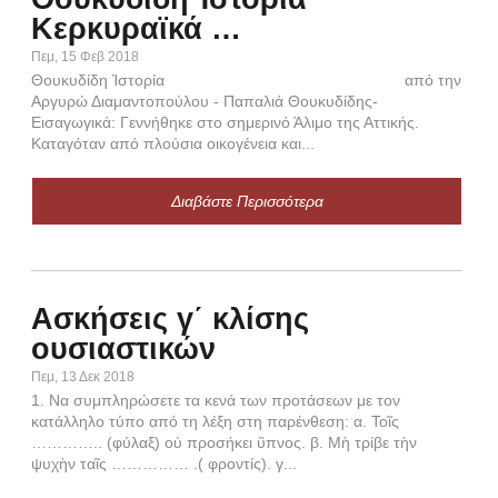
Κερκυραϊκά …
Ο
Πεμ, 15 Φεβ 2018
Α
Θουκυδίδη Ἱστορία από την
Αργυρώ Διαμαντοπούλου - Παπαλιά Θουκυδίδης-
Δευ,
Εισαγωγικά: Γεννήθηκε στο σημερινό Άλιμο της Αττικής.
Κατ
Καταγόταν από πλούσια οικογένεια και...
Διαβάστε Περισσότερα
Α
Ασκήσεις γ΄ κλίσης
χ
ουσιαστικών
Τρι,
Πεμ, 13 Δεκ 2018
ἀγγέ
1. Να συμπληρώσετε τα κενά των προτάσεων με τον
ἀγγέ
κατάλληλο τύπο από τη λέξη στη παρένθεση: α. Τοῖς
ἠγγέ
………….. (φύλαξ) οὐ προσήκει ὕπνος. β. Μὴ τρίβε τὴν
ἀγήο
ψυχὴν ταῖς …………… .( φροντίς). γ...
ἠγαγ
ἀγω